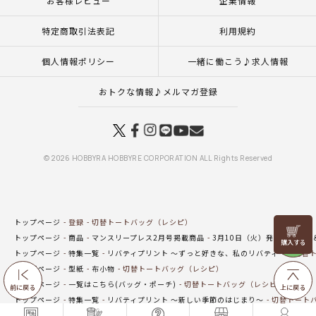
お客様レビュー
企業情報
特定商取引法表記
利用規約
個人情報ポリシー
一緒に働こう♪求人情報
おトクな情報♪メルマガ登録
© 2026 HOBBYRA HOBBYRE CORPORATION ALL Rights Reserved
トップページ
登録
切替トートバッグ（レシピ）
リリヤン
トップページ
商品
マンスリープレス2月号掲載商品
3月10日（火）発売の新商品
フェア
トップページ
特集一覧
リバティプリント ～ずっと好きな、私のリバティ～
切替ト
トップページ
型紙
布小物
切替トートバッグ（レシピ）
トップページ
一覧はこちら(バッグ・ポーチ)
切替トートバッグ（レシピ）
前に戻る
上に戻る
トップページ
特集一覧
リバティプリント ～新しい季節のはじまり～
切替トート
トップページ
商品
マンスリープレス5月号掲載商品
6月10日（水）発売の商品