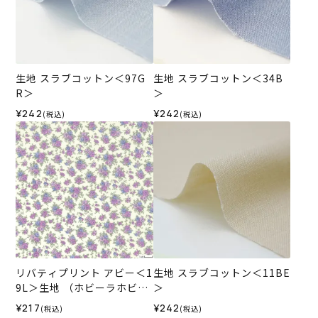
生地 スラブコットン＜97G
生地 スラブコットン＜34B
R＞
＞
¥242
¥242
(税込)
(税込)
リバティプリント アビー＜1
生地 スラブコットン＜11BE
9L＞生地 （ホビーラホビー
＞
レオリジナル）2024ES
¥217
¥242
(税込)
(税込)