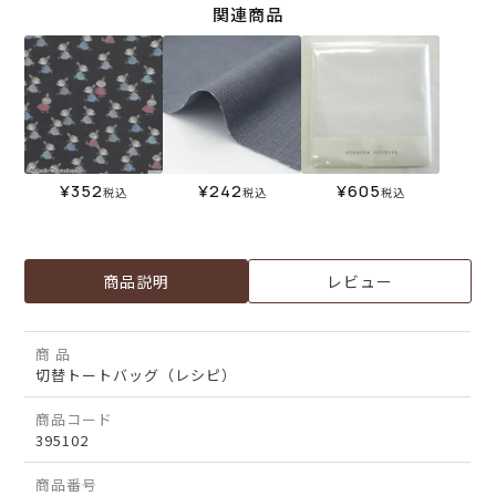
関連商品
¥
352
¥
242
¥
605
税込
税込
税込
商品説明
レビュー
商 品
切替トートバッグ（レシピ）
商品コード
395102
商品番号