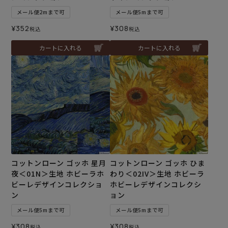
メール便2mまで可
メール便5mまで可
¥
352
¥
308
税込
税込
カートに入れる
カートに入れる
コットンローン ゴッホ 星月
コットンローン ゴッホ ひま
夜＜01N＞生地 ホビーラホ
わり＜02IV＞生地 ホビーラ
ビーレデザインコレクショ
ホビーレデザインコレクシ
ン
ョン
メール便5mまで可
メール便5mまで可
¥
308
¥
308
税込
税込