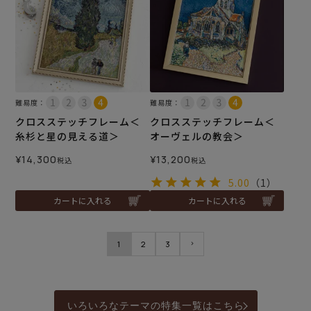
難易度：
難易度：
クロスステッチフレーム＜
クロスステッチフレーム＜
糸杉と星の見える道＞
オーヴェルの教会＞
¥
14,300
¥
13,200
税込
税込
5.00
（1）
カートに入れる
カートに入れる
1
2
3
いろいろなテーマの特集一覧はこちら