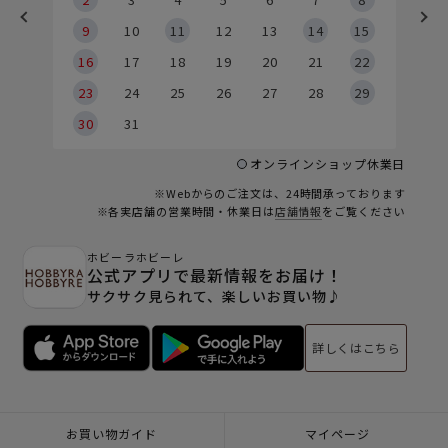
9
9
10
11
12
13
14
15
6
16
17
18
19
20
21
22
23
24
25
26
27
28
29
30
31
オンラインショップ休業日
※Webからのご注文は、24時間承っております
※各実店舗の営業時間・休業日は
店舗情報
をご覧ください
ホビーラホビーレ
公式アプリで最新情報をお届け！
サクサク見られて、楽しいお買い物♪
詳しくはこちら
お買い物ガイド
マイページ