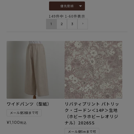
優先度順
149
件中
1
-
60
件表示
1
2
3
ワイドパンツ（型紙）
リバティプリント パトリッ
ク・ゴードン＜14P＞生地
メール便2個まで可
（ホビーラホビーレオリジ
¥
1,100
ナル）2026SS
税込
メール便5mまで可