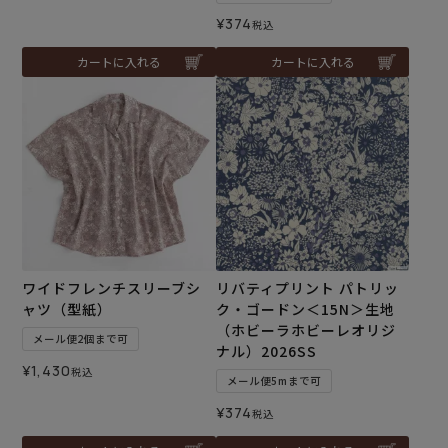
¥
374
税込
カートに入れる
カートに入れる
ワイドフレンチスリーブシ
リバティプリント パトリッ
ャツ（型紙）
ク・ゴードン＜15N＞生地
（ホビーラホビーレオリジ
メール便2個まで可
ナル）2026SS
¥
1,430
税込
メール便5mまで可
¥
374
税込