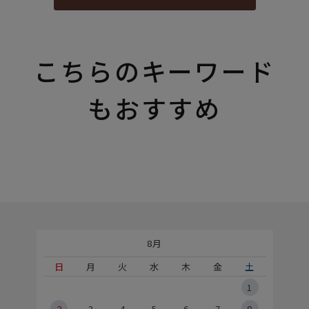
こちらのキーワード
もおすすめ
8月
土
日
月
火
水
木
金
土
5
1
2
2
3
4
5
6
7
8