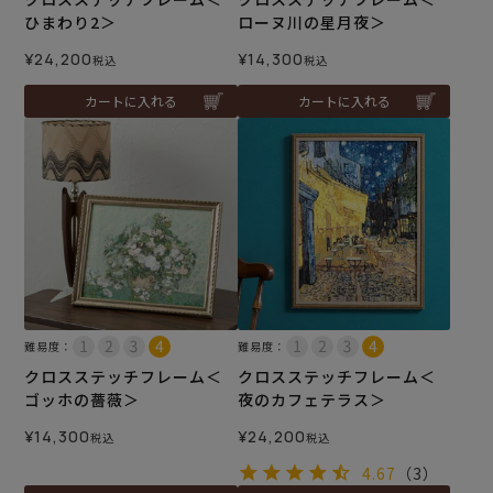
ひまわり2＞
ローヌ川の星月夜＞
¥
24,200
¥
14,300
税込
税込
カートに入れる
カートに入れる
難易度：
難易度：
クロスステッチフレーム＜
クロスステッチフレーム＜
ゴッホの薔薇＞
夜のカフェテラス＞
¥
14,300
¥
24,200
税込
税込
4.67
（3）