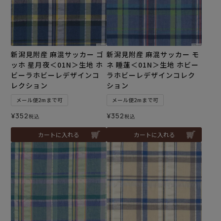
新潟見附産 麻混サッカー ゴ
新潟見附産 麻混サッカー モ
ッホ 星月夜＜01N＞生地 ホ
ネ 睡蓮＜01N＞生地 ホビー
ビーラホビーレデザインコ
ラホビーレデザインコレク
レクション
ション
メール便2mまで可
メール便2mまで可
¥
352
¥
352
税込
税込
カートに入れる
カートに入れる