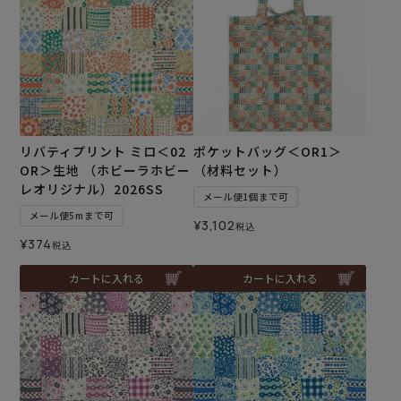
リバティプリント ミロ＜02
ポケットバッグ＜OR1＞
OR＞生地 （ホビーラホビー
（材料セット）
レオリジナル）2026SS
メール便1個まで可
メール便5mまで可
¥
3,102
税込
¥
374
税込
カートに入れる
カートに入れる