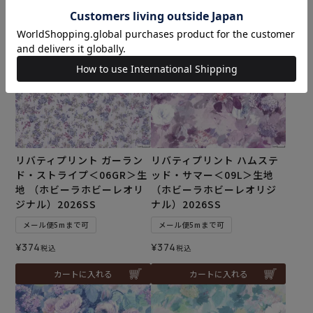
カートに入れる
カートに入れる
リバティプリント ガーラン
リバティプリント ハムステ
ド・ストライプ＜06GR＞生
ッド・サマー＜09L＞生地
地 （ホビーラホビーレオリ
（ホビーラホビーレオリジ
ジナル）2026SS
ナル）2026SS
メール便5mまで可
メール便5mまで可
¥
374
¥
374
税込
税込
カートに入れる
カートに入れる