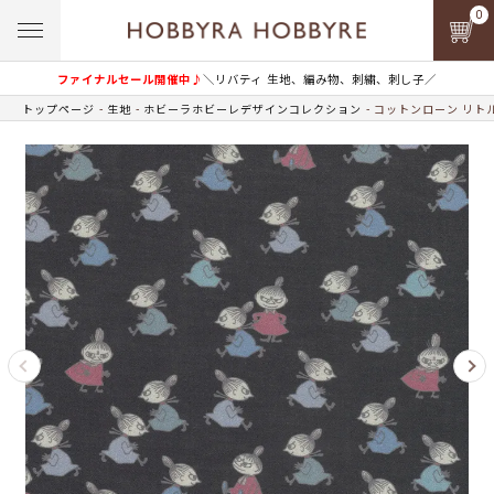
0
ファイナルセール開催中♪
＼リバティ 生地、編み物、刺繍、刺し子／
トップページ
生地
ホビーラホビーレデザインコレクション
コットンローン リト