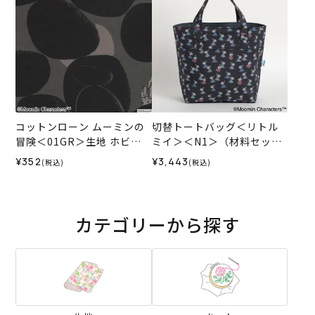
コットンローン ムーミンの
切替トートバッグ＜リトル
冒険＜01GR＞生地 ホビー
ミイ＞＜N1＞（材料セッ
ラホビーレデザインコレク
ト）
¥352
¥3,443
(税込)
(税込)
ション
カテゴリーから探す