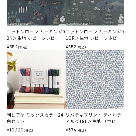
コットンローン ムーミン＜0
コットンローン ムーミン＜0
2N＞生地 ホビーラホビーレ
1GR＞生地 ホビーラホビー
デザインコレクション
レデザインコレクション
¥352
¥352
(税込)
(税込)
刺し子糸 ミックスカラー24
リバティプリント ティルテ
色セット
ィル＜18L＞生地 （ホビー
ラホビーレオリジナル）202
¥10,120
¥374
(税込)
(税込)
6SS