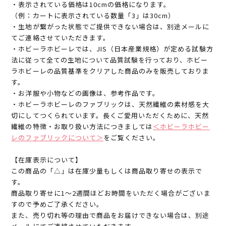
・表示されている価格は10cmの価格になります。
（例：カートに表示されている数量「3」は30cm）
・生地が繋がった状態でご提供できない場合は、別途メールに
てご連絡させていただきます。
・ホビーラホビーレでは、JIS（日本産業規格）が定める試験方
法に従って全ての生地について品質試験を行っており、ホビー
ラホビーレの品質基準をクリアした商品のみを販売しておりま
す。
・お洋服や小物などの画像は、参考作品です。
・ホビーラホビーレのファブリックは、天然繊維の素材感を大
切にしてつくられています。長くご愛用いただくために、天然
繊維の特徴・お取り扱い方法につきましては
＜ホビーラホビー
レのファブリックについて＞
をご覧ください。
【在庫表示について】
この商品の「△」は在庫少量もしくは商品取り寄せの表示で
す。
商品取り寄せに1～2週間ほどお時間をいただく場合がございま
すので予めご了承ください。
また、売り切れ等の理由で商品をお届けできない場合は、別途