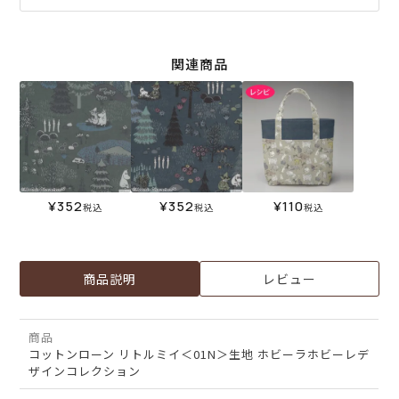
関連商品
¥
352
¥
352
¥
110
税込
税込
税込
商品説明
レビュー
商品
コットンローン リトルミイ＜01N＞生地 ホビーラホビーレデ
ザインコレクション