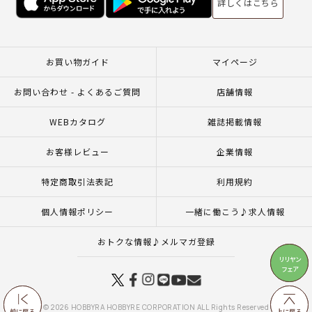
詳しくはこちら
お買い物ガイド
マイページ
お問い合わせ - よくあるご質問
店舗情報
WEBカタログ
雑誌掲載情報
お客様レビュー
企業情報
特定商取引法表記
利用規約
個人情報ポリシー
一緒に働こう♪求人情報
おトクな情報♪メルマガ登録
リリヤン
リリヤン
フェア
フェア
© 2026 HOBBYRA HOBBYRE CORPORATION ALL Rights Reserved
前に戻る
前に戻る
上に戻る
上に戻る