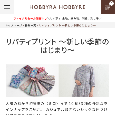
0
ファイナルセール開催中♪
＼リバティ 生地、編み物、刺繍、刺し子／
トップページ
特集一覧
リバティプリント ～新しい季節のはじまり～
リバティプリント ～新しい季節の
はじまり～
人気の柄から初登場の〈ミロ〉まで 10 柄33 種の多彩なラ
インナップをご紹介。 カジュアル過ぎないシックな色づけ