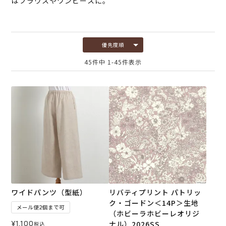
はブラウスやワンピースに。
優先度順
45
件中
1
-
45
件表示
ワイドパンツ（型紙）
リバティプリント パトリッ
ク・ゴードン＜14P＞生地
メール便2個まで可
（ホビーラホビーレオリジ
¥
1,100
ナル）2026SS
税込