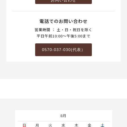
お問い合わせ
電話でのお問い合わせ
営業時間 ： 土・日・祝日を除く
平日午前10:00～午後5:00まで
0570-037-030(代表）
8月
土
日
月
火
水
木
金
土