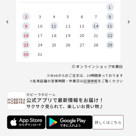
5
1
2
2
3
4
5
6
7
8
9
9
10
11
12
13
14
15
6
16
17
18
19
20
21
22
23
24
25
26
27
28
29
30
31
オンラインショップ休業日
※Webからのご注文は、24時間承っております
※各実店舗の営業時間・休業日は
店舗情報
をご覧ください
ホビーラホビーレ
公式アプリで最新情報をお届け！
サクサク見られて、楽しいお買い物♪
詳しくはこちら