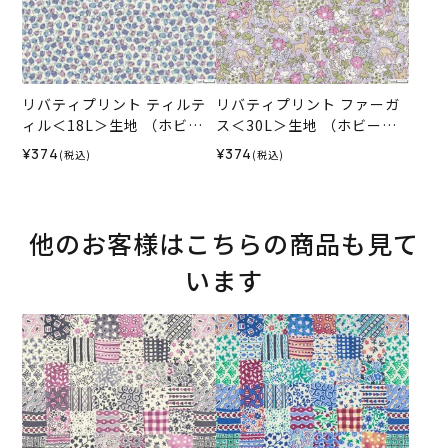
リバティプリント ティルテ
リバティプリント ファーガ
ィル＜18L＞生地 （ホビー
ス＜30L＞生地 （ホビーラ
ラホビーレオリジナル）202
ホビーレオリジナル）2026
¥374
¥374
(税込)
(税込)
6SS
SS
他のお客様はこちらの商品も見て
います