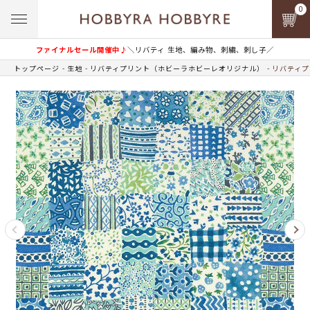
0
ファイナルセール開催中♪
＼リバティ 生地、編み物、刺繍、刺し子／
トップページ
生地
リバティプリント（ホビーラホビーレオリジナル）
リバティプ