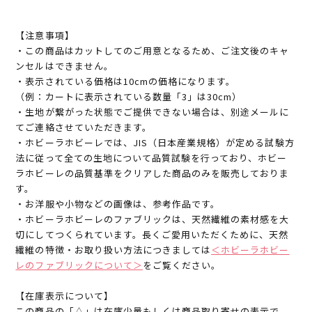
【注意事項】
・この商品はカットしてのご用意となるため、ご注文後のキャ
ンセルはできません。
・表示されている価格は10cmの価格になります。
（例：カートに表示されている数量「3」は30cm）
・生地が繋がった状態でご提供できない場合は、別途メールに
てご連絡させていただきます。
・ホビーラホビーレでは、JIS（日本産業規格）が定める試験方
法に従って全ての生地について品質試験を行っており、ホビー
ラホビーレの品質基準をクリアした商品のみを販売しておりま
す。
・お洋服や小物などの画像は、参考作品です。
・ホビーラホビーレのファブリックは、天然繊維の素材感を大
切にしてつくられています。長くご愛用いただくために、天然
繊維の特徴・お取り扱い方法につきましては
＜ホビーラホビー
レのファブリックについて＞
をご覧ください。
【在庫表示について】
この商品の「△」は在庫少量もしくは商品取り寄せの表示で