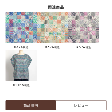
関連商品
¥
374
¥
374
¥
374
税込
税込
税込
¥
1,155
税込
商品説明
レビュー