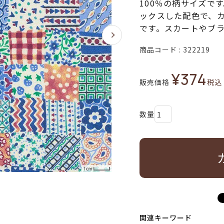
100％の柄サイズで
ックスした配色で、
です。スカートやブ
商品コード
322219
¥
374
販売価格
税込
関連キーワード