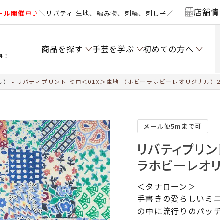
店舗情
ール開催中♪
＼リバティ 生地、編み物、刺繍、刺し子／
商品を探す
手芸を学ぶ
初めての方へ
料！
ル）
リバティプリント ミロ＜01X＞生地 （ホビーラホビーレオリジナル）20
メール便5mまで可
リバティプリン
ラホビーレオリ
＜タナローン＞
手書きの愛らしいミ
の中に流行りのパッ