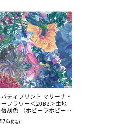
リバティプリント マリーナ・
シーフラワー＜20B2＞生地
★復刻色 （ホビーラホビーレ
リジナル）2025SS
374
(税込)