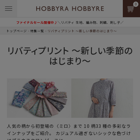
0
ファイナルセール開催中♪
＼リバティ 生地、編み物、刺繍、刺し子／
トップページ
特集一覧
リバティプリント ～新しい季節のはじまり～
リバティプリント ～新しい季節の
はじまり～
人気の柄から初登場の〈ミロ〉まで 10 柄33 種の多彩なラ
インナップをご紹介。 カジュアル過ぎないシックな色づけ