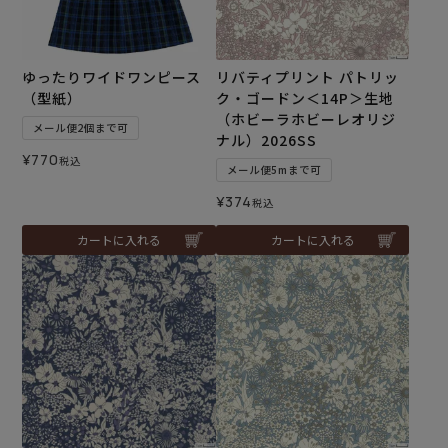
ゆったりワイドワンピース
リバティプリント パトリッ
（型紙）
ク・ゴードン＜14P＞生地
（ホビーラホビーレオリジ
メール便2個まで可
ナル）2026SS
¥
770
税込
メール便5mまで可
¥
374
税込
カートに入れる
カートに入れる