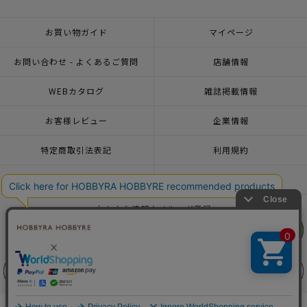
お買い物ガイド
マイページ
お問い合わせ - よくあるご質問
店舗情報
WEBカタログ
雑誌掲載情報
お客様レビュー
企業情報
特定商取引法表記
利用規約
個人情報ポリシー
一緒に働こう♪求人情報
おトクな情報♪メルマガ登録
リリヤン
リリヤン
フェア
フェア
© 2026 HOBBYRA HOBBYRE CORPORATION ALL Rights Reserved
前に戻る
前に戻る
上に戻る
上に戻る