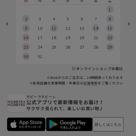
土
日
月
火
水
木
金
土
5
1
2
2
3
4
5
6
7
8
9
9
10
11
12
13
14
15
6
16
17
18
19
20
21
22
23
24
25
26
27
28
29
30
31
オンラインショップ休業日
※Webからのご注文は、24時間承っております
※各実店舗の営業時間・休業日は
店舗情報
をご覧ください
ホビーラホビーレ
公式アプリで最新情報をお届け！
サクサク見られて、楽しいお買い物♪
詳しくはこちら