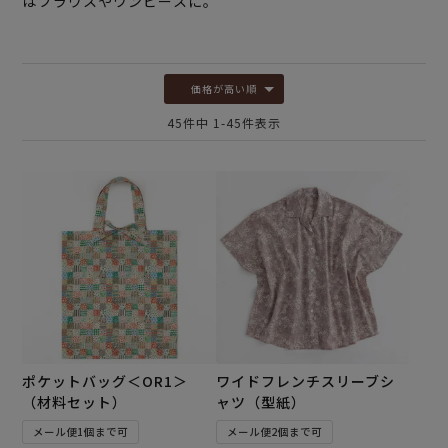
はブラウスやワンピースに。
価格が高い順
45
件中
1
-
45
件表示
ポケットバッグ＜OR1＞
ワイドフレンチスリーブシ
（材料セット）
ャツ（型紙）
メール便1個まで可
メール便2個まで可