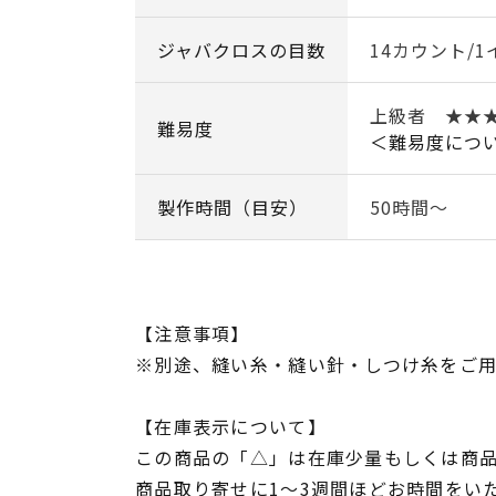
ジャバクロスの目数
14カウント/1
上級者 ★★
難易度
＜難易度につ
製作時間（目安）
50時間～
【注意事項】
※別途、縫い糸・縫い針・しつけ糸をご
【在庫表示について】
この商品の「△」は在庫少量もしくは商
商品取り寄せに1～3週間ほどお時間をい