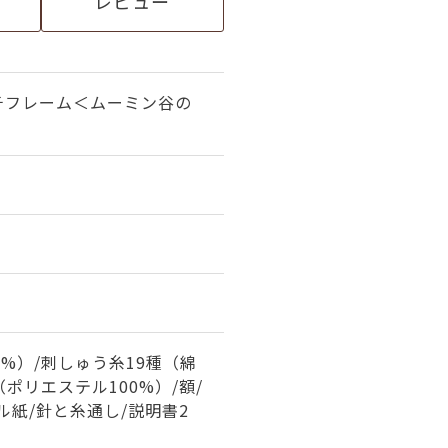
レビュー
チフレーム＜ムーミン谷の
0%）/刺しゅう糸19種（綿
（ポリエステル100%）/額/
ル紙/針と糸通し/説明書2