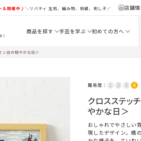
店舗情
ール開催中♪
＼リバティ 生地、編み物、刺繍、刺し子／
商品を探す
手芸を学ぶ
初めての方へ
料！
ミン谷の穏やかな日＞
難易度：
クロスステッ
やかな日＞
おしゃれでやさしい
現したデザイン。橋
かな様子を、ていね