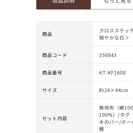
商品説明
もっと見る
クロスステッ
商品
穏やかな日＞
商品コード
356843
商品番号
KT-KF1608
サイズ
約24×44cm
無地布（綿10
100%）/タグ
セット内容
木のバー/ボー
種