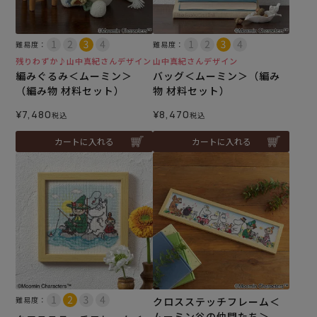
難易度：
難易度：
残りわずか♪山中真紀さんデザイン
山中真紀さんデザイン
編みぐるみ＜ムーミン＞
バッグ＜ムーミン＞（編み
（編み物 材料セット）
物 材料セット）
¥
7,480
¥
8,470
税込
税込
カートに入れる
カートに入れる
難易度：
クロスステッチフレーム＜
ムーミン谷の仲間たち＞