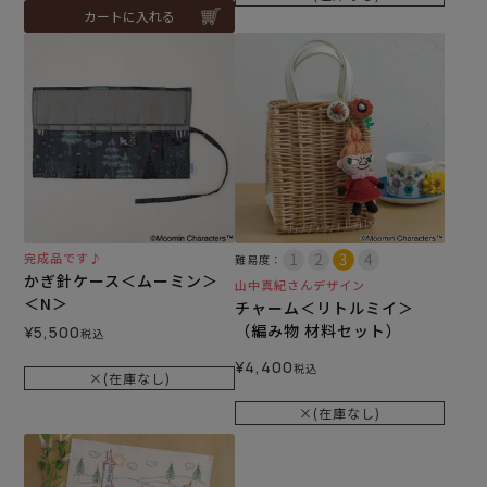
カートに入れる
完成品です♪
難易度：
かぎ針ケース＜ムーミン＞
山中真紀さんデザイン
＜N＞
チャーム＜リトルミイ＞
（編み物 材料セット）
¥
5,500
税込
¥
4,400
税込
×(在庫なし)
×(在庫なし)