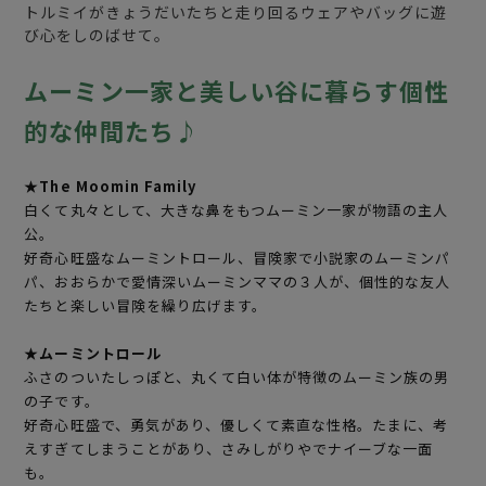
トルミイがきょうだいたちと走り回るウェアやバッグに遊
び心をしのばせて。
ムーミン一家と美しい谷に暮らす個性
的な仲間たち♪
★The Moomin Family
白くて丸々として、大きな鼻をもつムーミン一家が物語の主人
公。
好奇心旺盛なムーミントロール、冒険家で小説家のムーミンパ
パ、おおらかで愛情深いムーミンママの３人が、個性的な友人
たちと楽しい冒険を繰り広げます。
★ムーミントロール
ふさのついたしっぽと、丸くて白い体が特徴のムーミン族の男
の子です。
好奇心旺盛で、勇気があり、優しくて素直な性格。たまに、考
えすぎてしまうことがあり、さみしがりやでナイーブな一面
も。