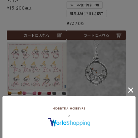
メール便6個まで可
¥
13,200
税込
和泉木綿(さらし)使用
¥
737
税込
カートに入れる
カートに入れる
オンラインショップ限定
難易度：
リトルミイ ルーペペンダン
刺し子 リトルミイセット
ト＜ムーミン谷の夏まつり
メール便2個まで可
＞
和泉木綿(さらし)使用
¥
31,900
税込