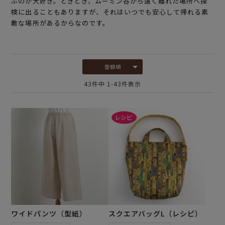
ぶのが大好き。ときどき、ムーミン谷から遠く離れた場所へ探
検に出ることもありますが、それはいつでも安心して帰れる素
敵な場所があるからなのです。
登録順
43
件中
1
-
43
件表示
ワイドパンツ（型紙）
スクエアバッグL（レシピ）