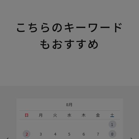
こちらのキーワード
もおすすめ
8月
土
日
月
火
水
木
金
土
5
1
2
2
3
4
5
6
7
8