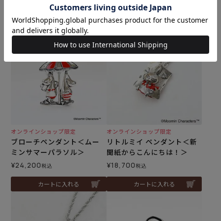
¥
1,969
税込
カートに入れる
カートに入れる
オンラインショップ限定
オンラインショップ限定
ブローチペンダント＜ムー
リトルミイ ペンダント＜新
ミンサマーパラソル＞
聞紙からこんにちは！＞
¥
24,200
¥
18,700
税込
税込
カートに入れる
カートに入れる