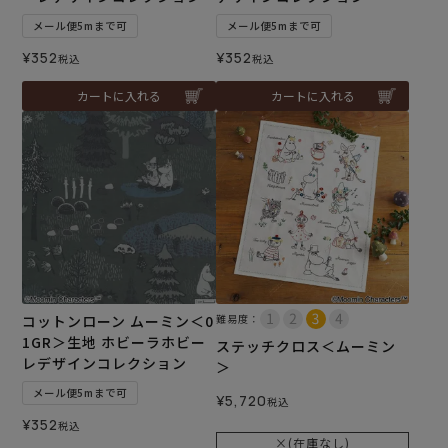
メール便5mまで可
メール便5mまで可
¥
352
¥
352
税込
税込
カートに入れる
カートに入れる
コットンローン ムーミン＜0
難易度：
1GR＞生地 ホビーラホビー
ステッチクロス＜ムーミン
レデザインコレクション
＞
メール便5mまで可
¥
5,720
税込
¥
352
税込
×(在庫なし)