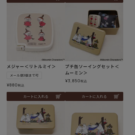
メジャー＜リトルミイ＞
プチ缶ソーイングセット＜
ムーミン＞
メール便3個まで可
¥
3,850
税込
¥
880
税込
カートに入れる
カートに入れる