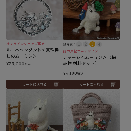
オンラインショップ限定
難易度：
ルーペペンダント＜真珠探
山中真紀さんデザイン
しのムーミン＞
チャーム＜ムーミン＞（編
み物 材料セット）
¥
33,000
税込
¥
4,180
税込
カートに入れる
カートに入れる