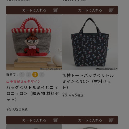
カートに入れる
カートに入れる
難易度：
切替トートバッグ＜リトル
ミイ＞＜N1＞（材料セッ
山中真紀さんデザイン
バッグ＜リトルミイとニョ
ト）
ロニョロ＞（編み物 材料セ
¥
3,443
税込
ット）
¥
9,020
税込
カートに入れる
カートに入れる