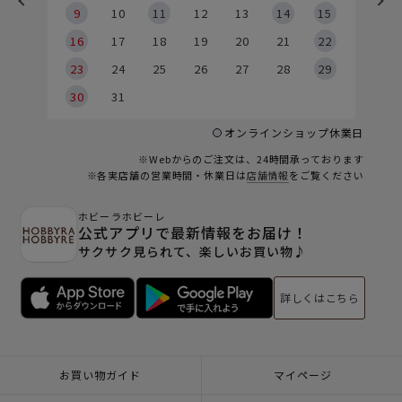
9
9
10
11
12
13
14
15
6
16
17
18
19
20
21
22
23
24
25
26
27
28
29
30
31
オンラインショップ休業日
※Webからのご注文は、24時間承っております
※各実店舗の営業時間・休業日は
店舗情報
をご覧ください
ホビーラホビーレ
公式アプリで最新情報をお届け！
サクサク見られて、楽しいお買い物♪
詳しくはこちら
お買い物ガイド
マイページ