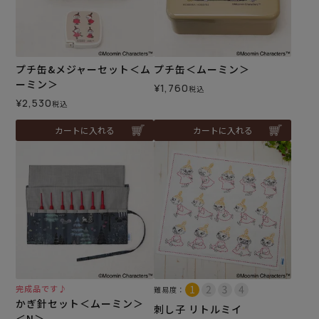
プチ缶&メジャーセット＜ム
プチ缶＜ムーミン＞
ーミン＞
¥
1,760
税込
¥
2,530
税込
カートに入れる
カートに入れる
完成品です♪
難易度：
かぎ針セット＜ムーミン＞
刺し子 リトルミイ
＜N＞