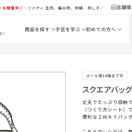
店舗情
ール開催中♪
＼リバティ 生地、編み物、刺繍、刺し子／
商品を探す
手芸を学ぶ
初めての方へ
料！
メール便10個まで可
スクエアバッグ
丈夫でたっぷり収納
（つくり方シート）
便利な２ＷＡＹバッ
こちらのレシピは、無