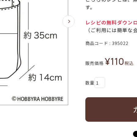
す。
レシピの無料ダウン
（ご利用には簡単な
商品コード
395022
¥
110
販売価格
税込