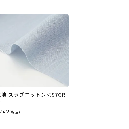
生地 スラブコットン＜97GR
＞
242
(税込)