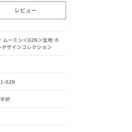
レビュー
 ムーミン＜02N＞生地 ホ
レデザインコレクション
21-02N
幅 半折