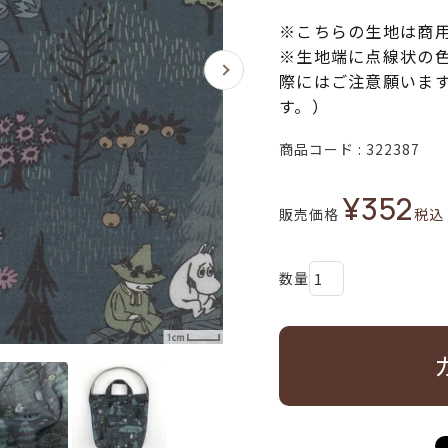
※こちらの生地は商
※生地端に点線状の
際にはご注意願いま
す。）
商品コード
322387
¥
352
販売価格
税込