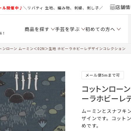
店舗情
ール開催中♪
＼リバティ 生地、編み物、刺繍、刺し子／
商品を探す
手芸を学ぶ
初めての方へ
料！
トンローン ムーミン＜02N＞生地 ホビーラホビーレデザインコレクション
メール便5mまで可
コットンローン
ーラホビーレ
ムーミンとスナフキ
ザインです。コット
めです。