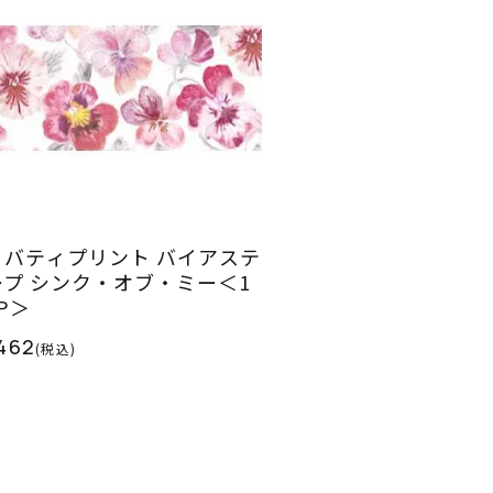
リバティプリント バイアステ
ープ シンク・オブ・ミー＜1
P＞
462
(税込)