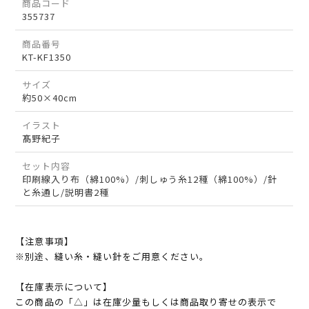
商品コード
355737
商品番号
KT-KF1350
サイズ
約50×40cm
イラスト
髙野紀子
セット内容
印刷線入り布（綿100%）/刺しゅう糸12種（綿100%）/針
と糸通し/説明書2種
【注意事項】
※別途、縫い糸・縫い針をご用意ください。
【在庫表示について】
この商品の「△」は在庫少量もしくは商品取り寄せの表示で