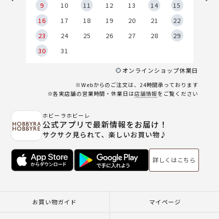
9
9
10
11
12
13
14
15
6
16
17
18
19
20
21
22
23
24
25
26
27
28
29
30
31
オンラインショップ休業日
※Webからのご注文は、24時間承っております
※各実店舗の営業時間・休業日は
店舗情報
をご覧ください
ホビーラホビーレ
公式アプリで最新情報をお届け！
サクサク見られて、楽しいお買い物♪
詳しくはこちら
お買い物ガイド
マイページ