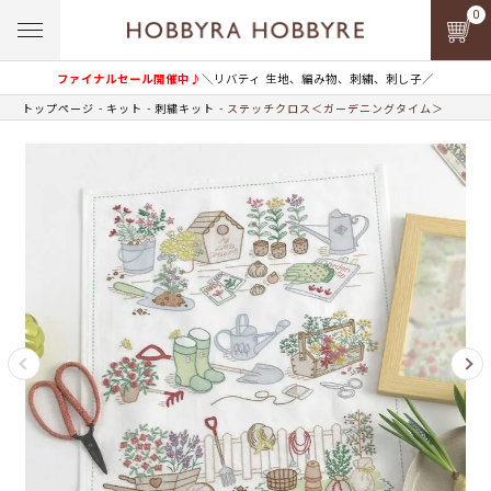
0
ファイナルセール開催中♪
＼リバティ 生地、編み物、刺繍、刺し子／
トップページ
キット
刺繍キット
ステッチクロス＜ガーデニングタイム＞