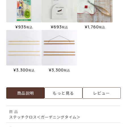
¥
935
¥
693
¥
1,760
税込
税込
税込
¥
3,300
¥
3,300
税込
税込
商品説明
もっと見る
レビュー
商 品
ステッチクロス＜ガーデニングタイム＞