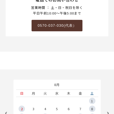
営業時間 ： 土・日・祝日を除く
平日午前10:00～午後5:00まで
0570-037-030(代表）
8月
土
日
月
火
水
木
金
土
5
1
2
2
3
4
5
6
7
8