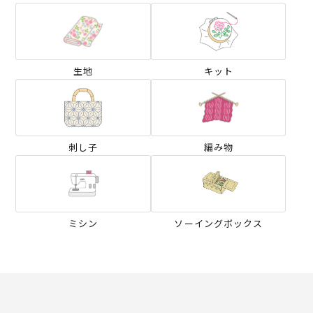
生地
キット
刺し子
編み物
ミシン
ソーイングボックス