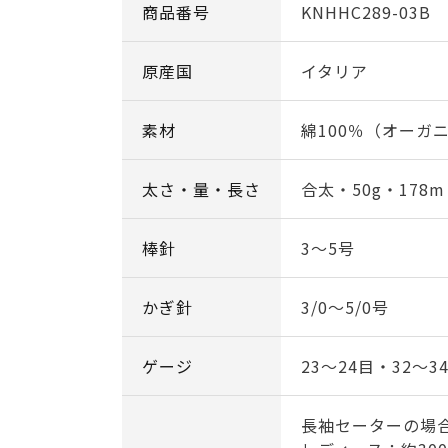
商品番号
KNHHC289-03B
原産国
イタリア
素材
綿100％（オーガ
太さ・量・長さ
合太・50g・178m
棒針
3～5号
かぎ針
3/0～5/0号
ゲージ
23～24目・32～3
長袖セーターの場