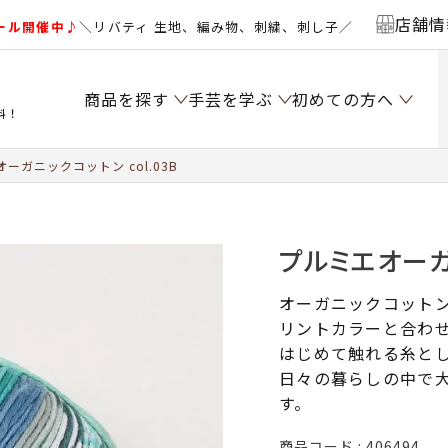
店舗情
ール開催中♪
＼リバティ 生地、編み物、刺繍、刺し子／
商品を探す
手芸を学ぶ
初めての方へ
料！
ーガニックコットン col.03B
プルミエオーガニ
オーガニックコット
リントカラーと合わ
はじめて触れる糸と
日々の暮らしの中で
す。
商品コード
406494