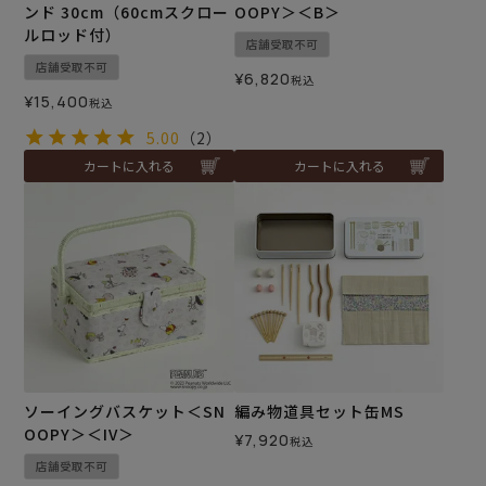
ンド 30cm（60cmスクロー
OOPY＞＜B＞
ルロッド付）
店舗受取不可
店舗受取不可
¥
6,820
税込
¥
15,400
税込
5.00
（2）
カートに入れる
カートに入れる
ソーイングバスケット＜SN
編み物道具セット缶MS
OOPY＞＜IV＞
¥
7,920
税込
店舗受取不可