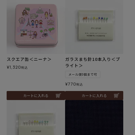
スクエア缶＜ニーナ＞
ガラスまち針10本入り＜ブ
ライト＞
¥
1,320
税込
メール便3個まで可
¥
770
税込
カートに入れる
カートに入れる