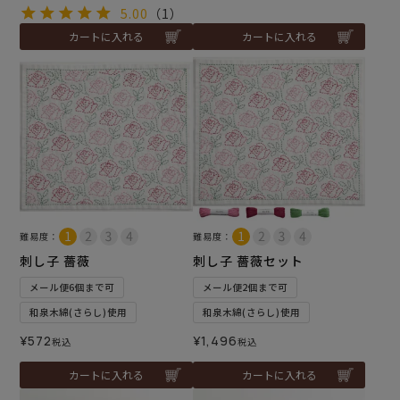
5.00
（1）
カートに入れる
カートに入れる
難易度：
難易度：
刺し子 薔薇
刺し子 薔薇セット
メール便6個まで可
メール便2個まで可
和泉木綿(さらし)使用
和泉木綿(さらし)使用
¥
572
¥
1,496
税込
税込
カートに入れる
カートに入れる