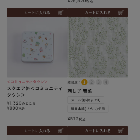
¥
25,520
税込
カートに入れる
カートに入れる
＜コミュニティタウン＞
難易度：
スクエア缶＜コミュニティ
刺し子 若葉
タウン＞
メール便6個まで可
¥
1,320
のところ
¥
880
税込
和泉木綿(さらし)使用
¥
572
税込
カートに入れる
カートに入れる