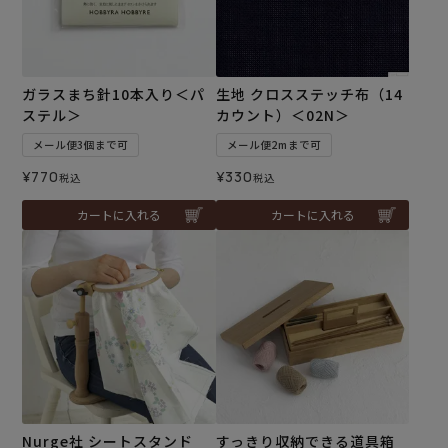
ガラスまち針10本入り＜パ
生地 クロスステッチ布（14
ステル＞
カウント）＜02N＞
メール便3個まで可
メール便2mまで可
¥
770
¥
330
税込
税込
カートに入れる
カートに入れる
Nurge社 シートスタンド
すっきり収納できる道具箱