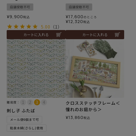
店舗受取不可
店舗受取不可
¥
9,900
¥
17,600
税込
のところ
¥
12,320
税込
5.00
（1）
カートに入れる
カートに入れる
難易度：
クロスステッチフレーム＜
憧れのお庭から＞
刺し子 ふたば
¥
13,860
税込
メール便6個まで可
和泉木綿(さらし)使用