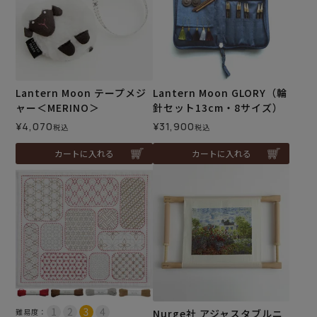
Lantern Moon テープメジ
Lantern Moon GLORY（輪
ャー＜MERINO＞
針セット13cm・8サイズ）
¥
4,070
¥
31,900
税込
税込
カートに入れる
カートに入れる
難易度：
Nurge社 アジャスタブルニ