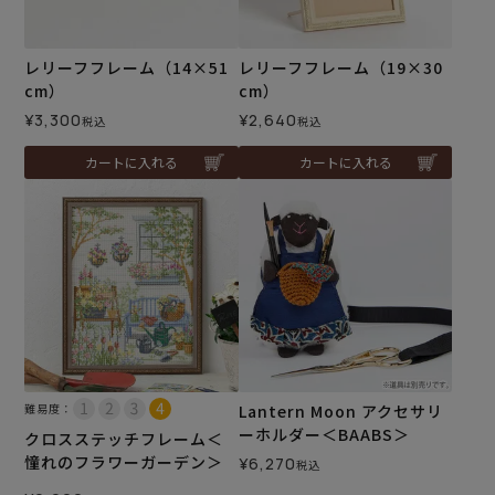
レリーフフレーム（14×51
レリーフフレーム（19×30
cm）
cm）
¥
3,300
¥
2,640
税込
税込
カートに入れる
カートに入れる
難易度：
Lantern Moon アクセサリ
ーホルダー＜BAABS＞
クロスステッチフレーム＜
憧れのフラワーガーデン＞
¥
6,270
税込