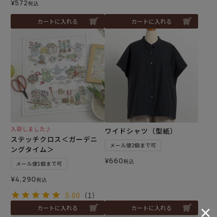
¥
572
税込
カートに入れる
カートに入れる
入荷しました♪
ワイドシャツ（型紙）
ステッチクロス＜ガーデニ
メール便2個まで可
ングタイム＞
¥
660
税込
メール便1個まで可
¥
4,290
税込
5.00
（1）
カートに入れる
カートに入れる