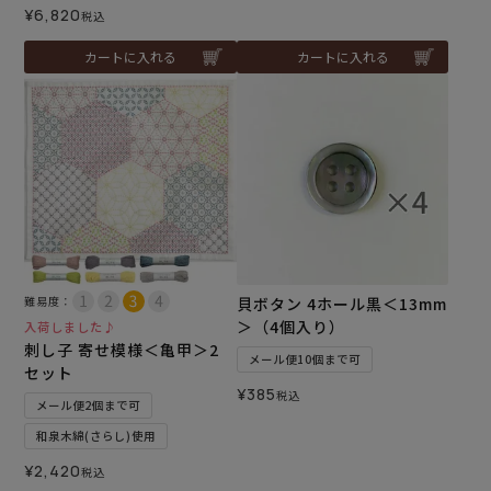
¥
6,820
税込
カートに入れる
カートに入れる
難易度：
貝ボタン 4ホール黒＜13mm
＞（4個入り）
入荷しました♪
刺し子 寄せ模様＜亀甲＞2
メール便10個まで可
セット
¥
385
税込
メール便2個まで可
和泉木綿(さらし)使用
¥
2,420
税込