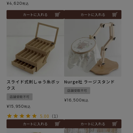
¥
4,620
税込
カートに入れる
カートに入れる
スライド式刺しゅう糸ボッ
Nurge社 ラージスタンド
クス
店舗受取不可
店舗受取不可
¥
16,500
税込
¥
15,950
税込
5.00
（1）
カートに入れる
カートに入れる