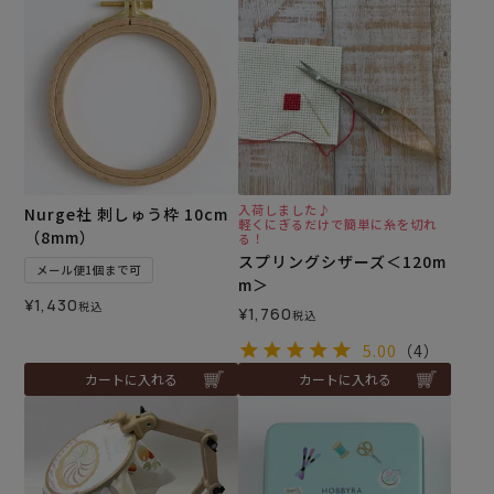
入荷しました♪
Nurge社 刺しゅう枠 10cm
軽くにぎるだけで簡単に糸を切れ
（8mm）
る！
スプリングシザーズ＜120m
メール便1個まで可
m＞
¥
1,430
税込
¥
1,760
税込
5.00
（4）
カートに入れる
カートに入れる