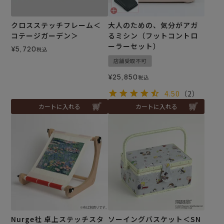
クロスステッチフレーム＜
大人のための、気分がアガ
コテージガーデン＞
るミシン（フットコントロ
ーラーセット）
¥
5,720
税込
店舗受取不可
¥
25,850
税込
4.50
（2）
カートに入れる
カートに入れる
Nurge社 卓上ステッチスタ
ソーイングバスケット＜SN