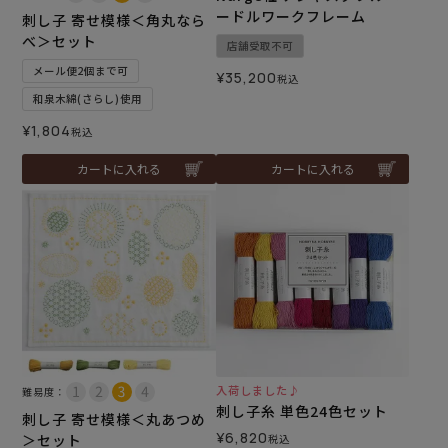
ードルワークフレーム
刺し子 寄せ模様＜角丸なら
べ＞セット
店舗受取不可
メール便2個まで可
¥
35,200
税込
和泉木綿(さらし)使用
¥
1,804
税込
カートに入れる
カートに入れる
入荷しました♪
難易度：
刺し子糸 単色24色セット
刺し子 寄せ模様＜丸あつめ
¥
6,820
＞セット
税込