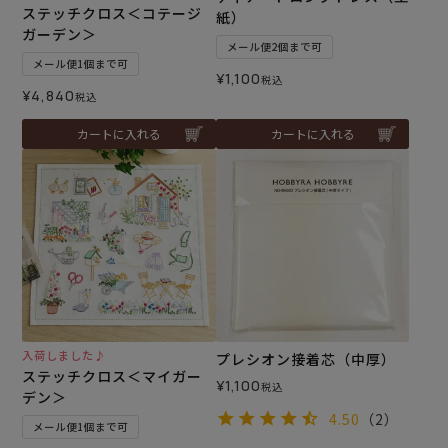
ステッチクロス＜コテージ
紙）
ガーデン＞
メール便2個まで可
メール便1個まで可
¥
1,100
税込
¥
4,840
税込
カートに入れる
カートに入れる
入荷しました♪
プレシオン接着芯（中厚）
ステッチクロス＜マイガー
¥
1,100
税込
デン＞
4.50
（2）
メール便1個まで可