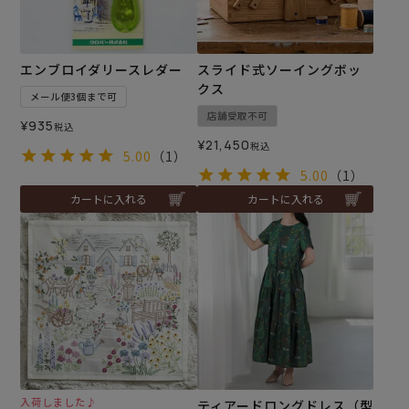
エンブロイダリースレダー
スライド式ソーイングボッ
クス
メール便3個まで可
店舗受取不可
¥
935
税込
¥
21,450
税込
5.00
（1）
5.00
（1）
カートに入れる
カートに入れる
入荷しました♪
ティアードロングドレス（型