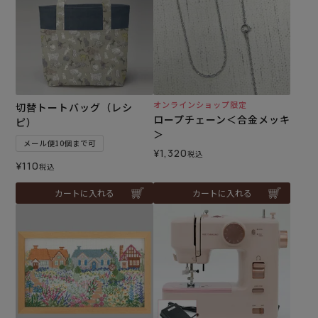
オンラインショップ限定
切替トートバッグ（レシ
ロープチェーン＜合金メッキ
ピ）
＞
メール便10個まで可
¥
1,320
税込
¥
110
税込
カートに入れる
カートに入れる