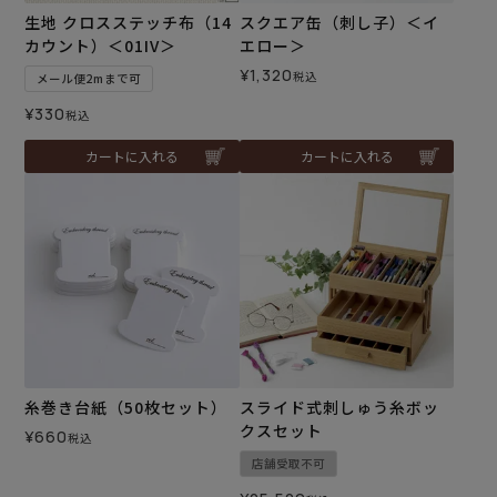
生地 クロスステッチ布（14
スクエア缶（刺し子）＜イ
カウント）＜01IV＞
エロー＞
¥
1,320
税込
メール便2mまで可
¥
330
税込
カートに入れる
カートに入れる
糸巻き台紙（50枚セット）
スライド式刺しゅう糸ボッ
クスセット
¥
660
税込
店舗受取不可