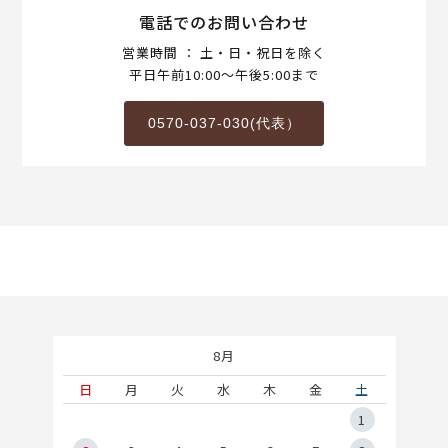
電話でのお問い合わせ
営業時間 ： 土・日・祝日を除く
平日午前10:00～午後5:00まで
0570-037-030(代表）
8月
土
日
月
火
水
木
金
土
5
1