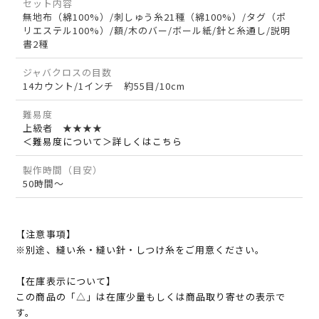
セット内容
無地布（綿100%）/刺しゅう糸21種（綿100%）/タグ（ポ
リエステル100%）/額/木のバー/ボール紙/針と糸通し/説明
書2種
ジャバクロスの目数
14カウント/1インチ 約55目/10cm
難易度
上級者 ★★★★
＜難易度について＞詳しくはこちら
製作時間（目安）
50時間～
【注意事項】
※別途、縫い糸・縫い針・しつけ糸をご用意ください。
【在庫表示について】
この商品の「△」は在庫少量もしくは商品取り寄せの表示で
す。