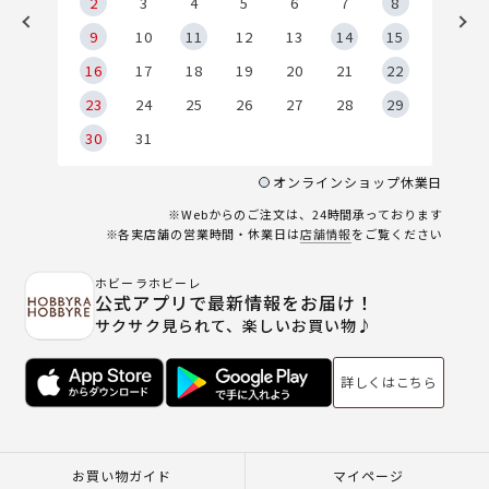
2
2
3
4
5
6
7
8
9
9
10
11
12
13
14
15
6
16
17
18
19
20
21
22
23
24
25
26
27
28
29
30
31
オンラインショップ休業日
※Webからのご注文は、24時間承っております
※各実店舗の営業時間・休業日は
店舗情報
をご覧ください
ホビーラホビーレ
公式アプリで最新情報をお届け！
サクサク見られて、楽しいお買い物♪
詳しくはこちら
お買い物ガイド
マイページ