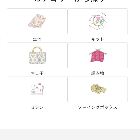
生地
キット
刺し子
編み物
ミシン
ソーイングボックス