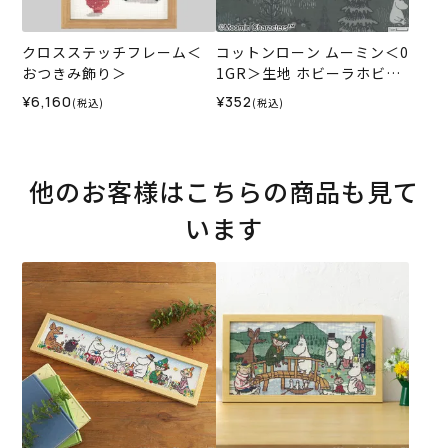
クロスステッチフレーム＜
コットンローン ムーミン＜0
おつきみ飾り＞
1GR＞生地 ホビーラホビー
レデザインコレクション
¥6,160
¥352
(税込)
(税込)
他のお客様はこちらの商品も見て
います