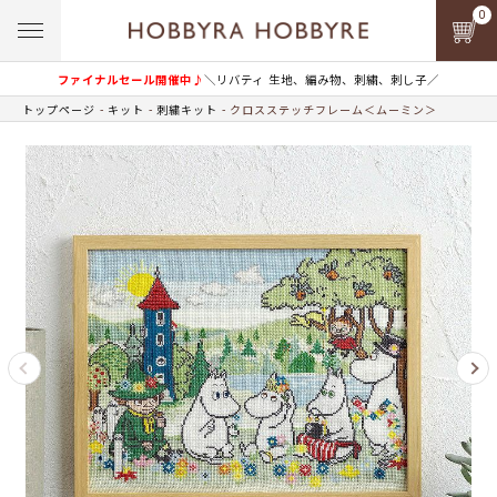
0
ファイナルセール開催中♪
＼リバティ 生地、編み物、刺繍、刺し子／
トップページ
キット
刺繍キット
クロスステッチフレーム＜ムーミン＞