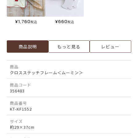
¥
1,760
¥
660
税込
税込
商品説明
もっと見る
レビュー
商品
クロスステッチフレーム＜ムーミン＞
商品コード
356483
商品番号
KT-KF1552
サイズ
約29×37cm