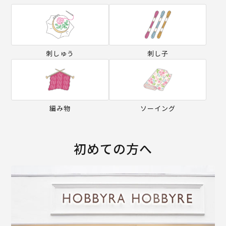
刺しゅう
刺し子
編み物
ソーイング
初めての方へ