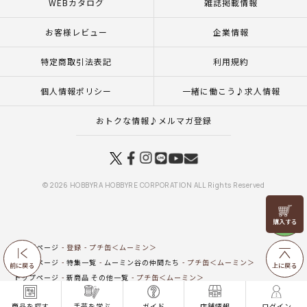
WEBカタログ
雑誌掲載情報
お客様レビュー
企業情報
特定商取引法表記
利用規約
個人情報ポリシー
一緒に働こう♪求人情報
おトクな情報♪メルマガ登録
© 2026 HOBBYRA HOBBYRE CORPORATION ALL Rights Reserved
リリヤン
フェア
トップページ
登録
プチ缶＜ムーミン＞
トップページ
特集一覧
ムーミン谷の仲間たち
プチ缶＜ムーミン＞
前に戻る
上に戻る
トップページ
新商品 その他一覧
プチ缶＜ムーミン＞
トップページ
用具
ソーイングボックス
プチ缶＜ムーミン＞
商品を探す
手芸を学ぶ
ガイド
店舗情報
ログイン