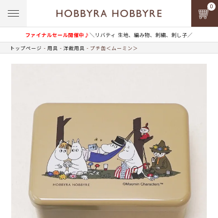
0
ファイナルセール開催中♪
＼リバティ 生地、編み物、刺繍、刺し子／
トップページ
用具
洋裁用具
プチ缶＜ムーミン＞