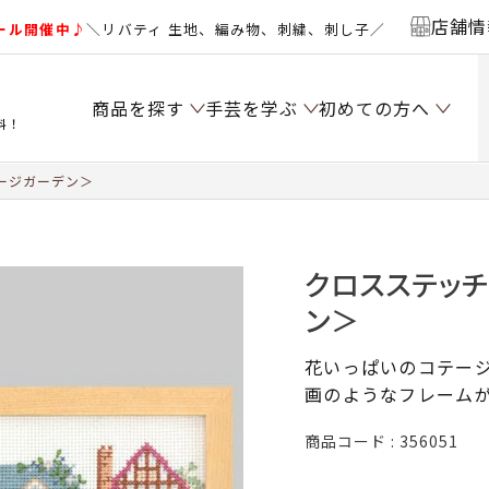
店舗情
ール開催中♪
＼リバティ 生地、編み物、刺繍、刺し子／
商品を探す
手芸を学ぶ
初めての方へ
料！
ージガーデン＞
クロスステッ
ン＞
花いっぱいのコテー
画のようなフレーム
商品コード
356051