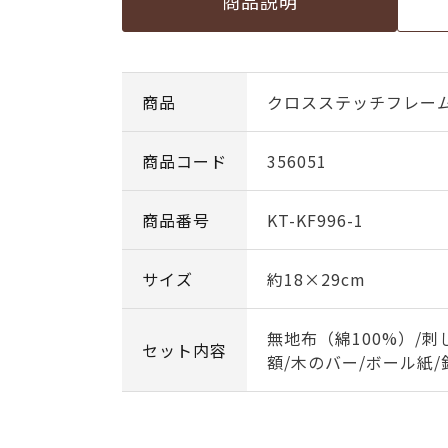
商品説明
商品
クロスステッチフレー
商品コード
356051
商品番号
KT-KF996-1
サイズ
約18×29cm
無地布（綿100%）/刺
セット内容
額/木のバー/ボール紙