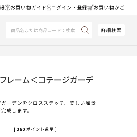
報
お買い物ガイド
ログイン・登録
お買い物かご
詳細検索
チフレーム＜コテージガーデ
ジガーデンをクロスステッチ。美しい風景
が完成します。
[
260
ポイント進呈 ]