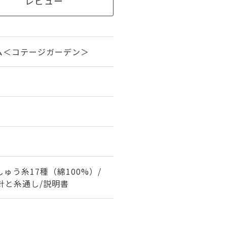
レビュー
ム＜コテージガーデン＞
しゅう糸17種（綿100%）/
/針と糸通し/説明書