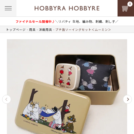
0
ファイナルセール開催中♪
＼リバティ 生地、編み物、刺繍、刺し子／
トップページ
用具
洋裁用具
プチ缶ソーイングセット＜ムーミン＞