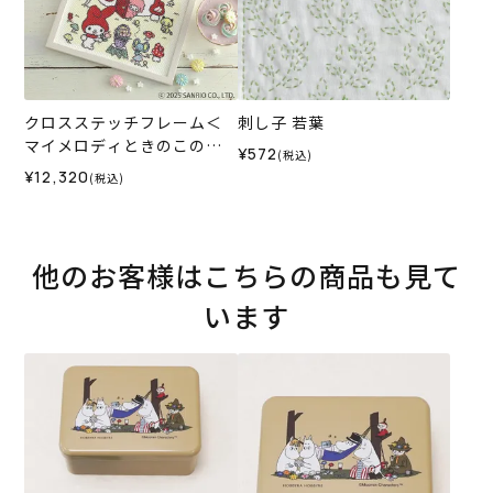
クロスステッチフレーム＜
刺し子 若葉
マイメロディときのこの森
¥572
(税込)
＞
¥12,320
(税込)
他のお客様はこちらの商品も見て
います