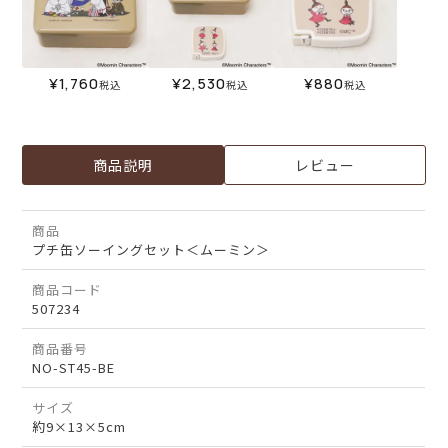
¥
1,760
¥
2,530
¥
880
税込
税込
税込
商品説明
レビュー
商品
プチ缶ソーイングセット＜ムーミン＞
商品コード
507234
商品番号
NO-ST45-BE
サイズ
約9×13×5cm