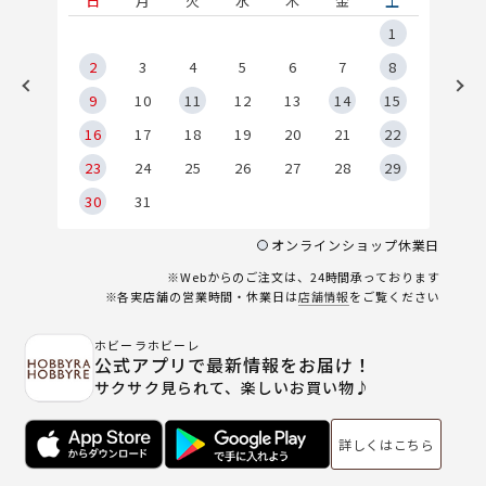
土
日
月
火
水
木
金
土
5
1
2
2
3
4
5
6
7
8
9
9
10
11
12
13
14
15
6
16
17
18
19
20
21
22
23
24
25
26
27
28
29
30
31
オンラインショップ休業日
※Webからのご注文は、24時間承っております
※各実店舗の営業時間・休業日は
店舗情報
をご覧ください
ホビーラホビーレ
公式アプリで最新情報をお届け！
サクサク見られて、楽しいお買い物♪
詳しくはこちら