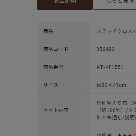
商品説明
もっと見る
商品
ステッチクロス
商品コード
356482
商品番号
KT-KF1551
サイズ
約60×47cm
印刷線入り布（綿
セット内容
（綿100%）/タ
針と糸通し/説明
中級者 ★★★