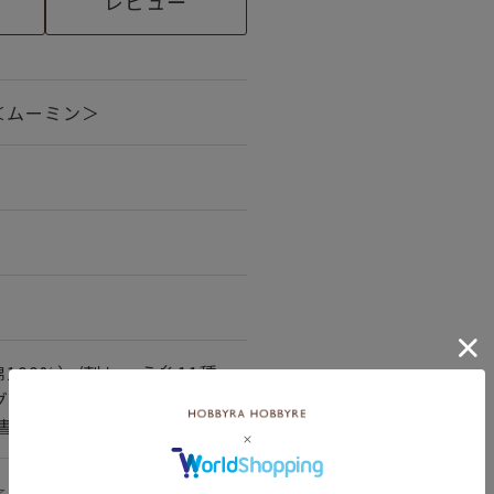
レビュー
＜ムーミン＞
100%）/刺しゅう糸11種
グ（ポリエステル100%）/
書2種
☆