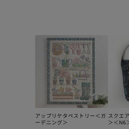
アップリケタペストリー＜ガ
スクエ
ーデニング＞
＞＜N6