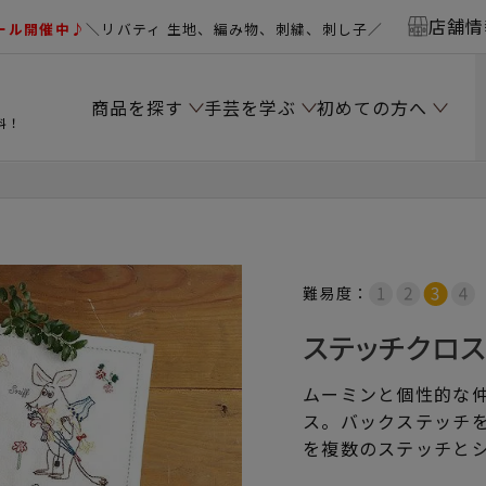
店舗情
ール開催中♪
＼リバティ 生地、編み物、刺繍、刺し子／
商品を探す
手芸を学ぶ
初めての方へ
料！
難易度：
ステッチクロ
ムーミンと個性的な
ス。バックステッチ
を複数のステッチと