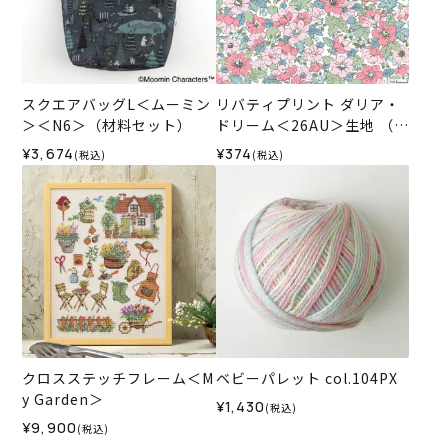
スクエアバッグL＜ムーミン
リバティプリント ダリア・
＞＜N6＞（材料セット）
ドリーム＜26AU＞生地 （リ
バティ・ファブリックス）2
¥3,674
¥374
(税込)
(税込)
026SS
クロスステッチフレーム＜M
ベビーパレット col.104PX
y Garden＞
¥1,430
(税込)
¥9,900
(税込)