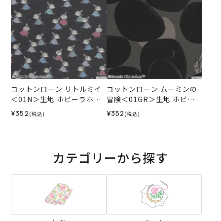
コットンローン リトルミイ
コットンローン ムーミンの
＜01N＞生地 ホビーラホビ
冒険＜01GR＞生地 ホビー
ーレデザインコレクション
ラホビーレデザインコレク
¥352
¥352
(税込)
(税込)
ション
カテゴリーから探す