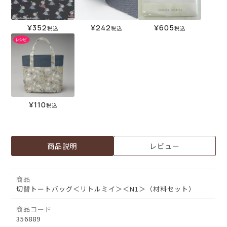
¥
352
¥
242
¥
605
税込
税込
税込
¥
110
税込
商品説明
レビュー
商品
切替トートバッグ＜リトルミイ＞＜N1＞（材料セット）
商品コード
356889