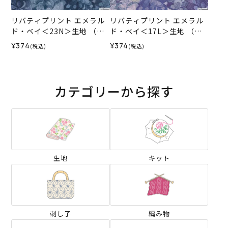
リバティプリント エメラル
リバティプリント エメラル
ド・ベイ＜23N＞生地 （ホ
ド・ベイ＜17L＞生地 （ホ
ビーラホビーレオリジナ
ビーラホビーレオリジナ
¥374
¥374
(税込)
(税込)
ル）2026SS
ル）2025AW
カテゴリーから探す
生地
キット
刺し子
編み物