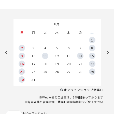
8月
土
日
月
火
水
木
金
土
5
1
2
2
3
4
5
6
7
8
9
9
10
11
12
13
14
15
6
16
17
18
19
20
21
22
23
24
25
26
27
28
29
30
31
オンラインショップ休業日
※Webからのご注文は、24時間承っております
※各実店舗の営業時間・休業日は
店舗情報
をご覧ください
ホビーラホビーレ