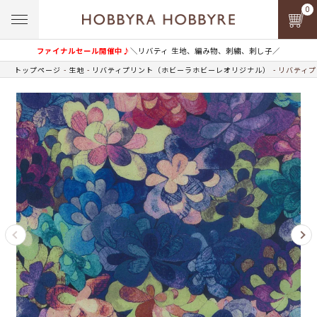
0
ファイナルセール開催中♪
＼リバティ 生地、編み物、刺繍、刺し子／
トップページ
生地
リバティプリント（ホビーラホビーレオリジナル）
リバティプ