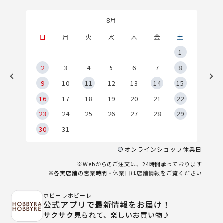
8月
土
日
月
火
水
木
金
土
5
1
2
2
3
4
5
6
7
8
9
9
10
11
12
13
14
15
6
16
17
18
19
20
21
22
23
24
25
26
27
28
29
30
31
オンラインショップ休業日
※Webからのご注文は、24時間承っております
※各実店舗の営業時間・休業日は
店舗情報
をご覧ください
ホビーラホビーレ
公式アプリで最新情報をお届け！
サクサク見られて、楽しいお買い物♪