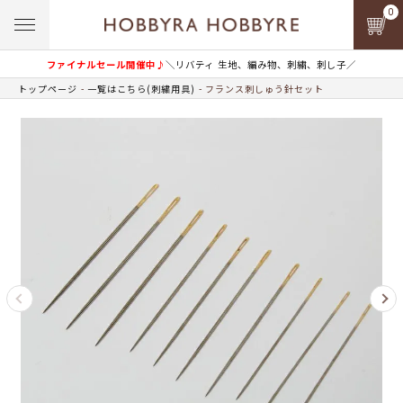
0
ファイナルセール開催中♪
＼リバティ 生地、編み物、刺繍、刺し子／
トップページ
一覧はこちら(刺繍用具)
フランス刺しゅう針セット