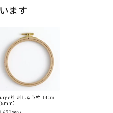
います
urge社 刺しゅう枠 13cm
（8mm）
1,430
(税込)