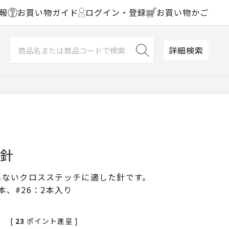
報
お買い物ガイド
ログイン・登録
お買い物かご
詳細検索
チ針
しないクロスステッチに適した針です。
2本、#26：2本入り
[
23
ポイント進呈 ]