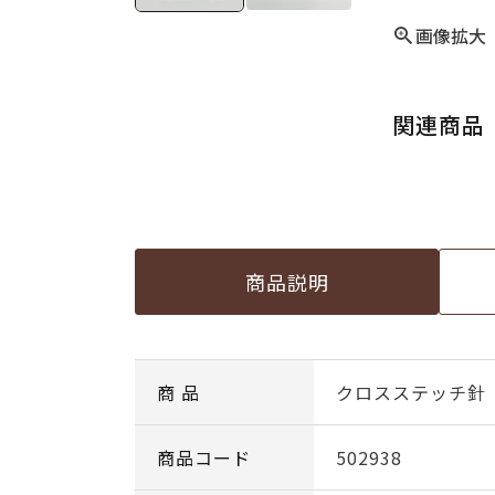
画像拡大
関連商品
商品説明
商 品
クロスステッチ針
商品コード
502938