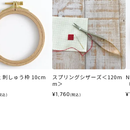
社 刺しゅう枠 10cm
スプリングシザーズ＜120m
N
）
m＞
¥1,760
¥
税込)
(税込)