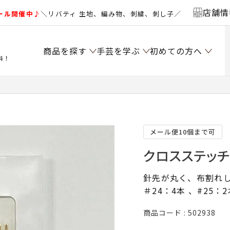
店舗情
ール開催中♪
＼リバティ 生地、編み物、刺繍、刺し子／
商品を探す
手芸を学ぶ
初めての方へ
料！
メール便10個まで可
クロスステッ
針先が丸く、布割れ
＃24：4本 、#25：
商品コード
502938