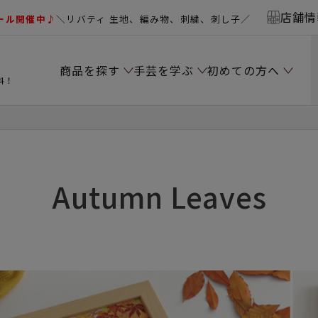
店舗情
ール開催中♪
＼リバティ 生地、編み物、刺繍、刺し子／
商品を探す
手芸を学ぶ
初めての方へ
料！
Autumn Leaves