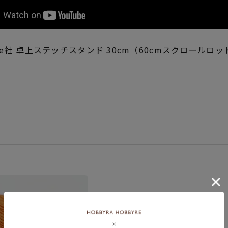
ge社 卓上ステッチスタンド 30cm（60cmスクロールロ