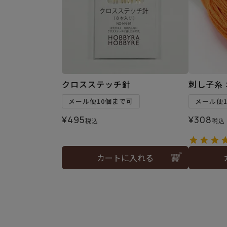
クロスステッチ針
刺し子糸 
メール便10個まで可
メール便
¥
495
¥
308
税込
税込
カートに入れる