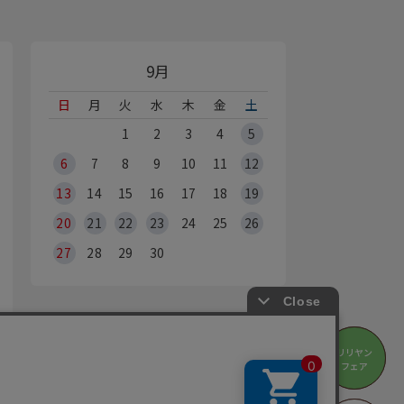
9月
日
月
火
水
木
金
土
1
2
3
4
5
6
7
8
9
10
11
12
13
14
15
16
17
18
19
20
21
22
23
24
25
26
27
28
29
30
オンラインショップ休業日
リリヤン
リリヤン
※Webからのご注文は、24時間承っております
フェア
フェア
の営業時間・休業日は
店舗情報
をご覧ください