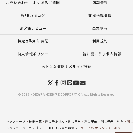
お問い合わせ - よくあるご質問
店舗情報
WEBカタログ
雑誌掲載情報
お客様レビュー
企業情報
特定商取引法表記
利用規約
個人情報ポリシー
一緒に働こう♪求人情報
おトクな情報♪メルマガ登録
© 2026 HOBBYRA HOBBYRE CORPORATION ALL Rights Reserved
トップページ
特集一覧
刺し子ふきん・刺し子糸
刺し子糸
刺し子糸 単色
刺し
トップページ
カテゴリー
刺し子～青の競演～
刺し子糸 オレンジ＜120＞