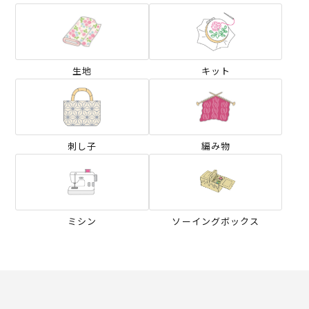
生地
キット
刺し子
編み物
ミシン
ソーイングボックス