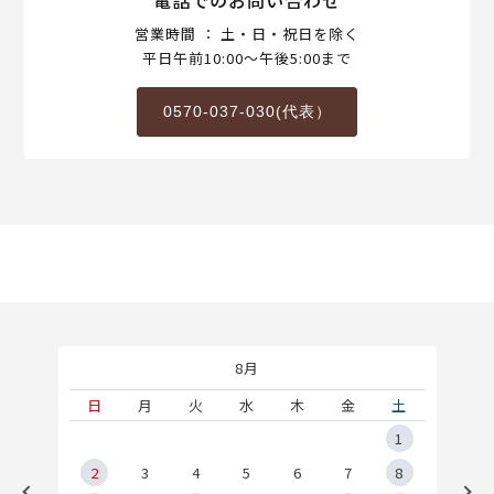
営業時間 ： 土・日・祝日を除く
平日午前10:00～午後5:00まで
0570-037-030(代表）
8月
土
日
月
火
水
木
金
土
5
1
2
2
3
4
5
6
7
8