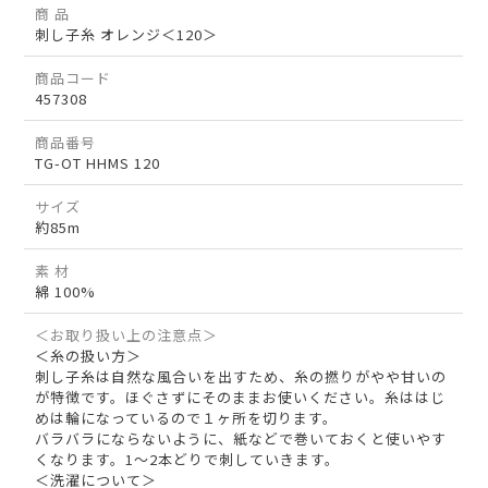
商 品
刺し子糸 オレンジ＜120＞
商品コード
457308
商品番号
TG-OT HHMS 120
サイズ
約85m
素 材
綿 100%
＜お取り扱い上の注意点＞
＜糸の扱い方＞
刺し子糸は自然な風合いを出すため、糸の撚りがやや甘いの
が特徴です。ほぐさずにそのままお使いください。糸ははじ
めは輪になっているので１ヶ所を切ります。
バラバラにならないように、紙などで巻いておくと使いやす
くなります。1～2本どりで刺していきます。
＜洗濯について＞