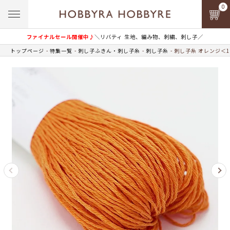
0
ファイナルセール開催中♪
＼リバティ 生地、編み物、刺繍、刺し子／
トップページ
特集一覧
刺し子ふきん・刺し子糸
刺し子糸
刺し子糸 オレンジ＜1