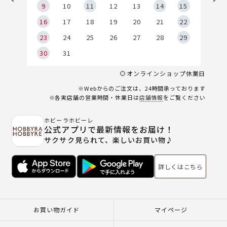
9
9
10
11
12
13
14
15
6
16
17
18
19
20
21
22
23
24
25
26
27
28
29
30
31
オンラインショップ休業日
※Webからのご注文は、24時間承っております
※各実店舗の営業時間・休業日は
店舗情報
をご覧ください
ホビーラホビーレ
公式アプリで最新情報をお届け！
サクサク見られて、楽しいお買い物♪
詳しくはこちら
お買い物ガイド
マイページ