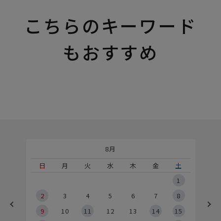
こちらのキーワード
もおすすめ
8月
土
日
月
火
水
木
金
土
5
1
2
2
3
4
5
6
7
8
9
9
10
11
12
13
14
15