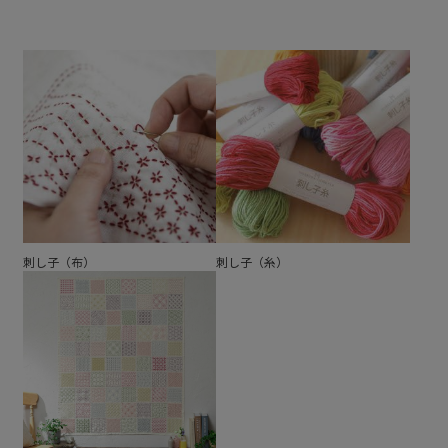
刺し子（布）
刺し子（糸）