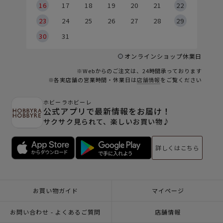
6
16
17
18
19
20
21
22
23
24
25
26
27
28
29
30
31
オンラインショップ休業日
※Webからのご注文は、24時間承っております
※各実店舗の営業時間・休業日は
店舗情報
をご覧ください
ホビーラホビーレ
公式アプリで最新情報をお届け！
サクサク見られて、楽しいお買い物♪
詳しくはこちら
お買い物ガイド
マイページ
お問い合わせ - よくあるご質問
店舗情報