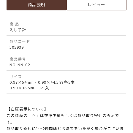
商品説明
レビュー
商 品
刺し子針
商品コード
502939
商品番号
NO-NN-02
サイズ
0.97×54mm・0.99×44.5㎜ 各2本
0.99×36.5㎜ 3本入
【在庫表示について】
この商品の「△」は在庫少量もしくは商品取り寄せの表示で
す。
商品取り寄せに1～2週間ほどお時間をいただく場合がございま