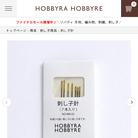
0
ファイナルセール開催中♪
＼リバティ 生地、編み物、刺繍、刺し子／
トップページ
用具
刺し子用具
刺し子針