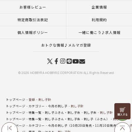
お客様レビュー
企業情報
特定商取引法表記
利用規約
個人情報ポリシー
一緒に働こう♪求人情報
おトクな情報♪メルマガ登録
© 2026 HOBBYRA HOBBYRE CORPORATION ALL Rights Reserved
トップページ
登録
刺し子針
トップページ
カテゴリー
今月の刺し子
刺し子針
リリヤン
トップページ
特集一覧
刺し子ふきん・刺し子糸
刺し子糸
刺し子針
フェア
トップページ
特集一覧
刺し子ふきん・刺し子糸
刺し子（ふきん）
刺し子針
トップページ
カテゴリー
今月の刺し子（10月20日発売・11月10日発売）
刺し
トップページ
用具
針・はさみ
刺し子針