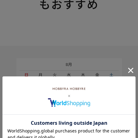
もおすすめ
8月
土
日
月
火
水
木
金
土
5
1
2
2
3
4
5
6
7
8
9
9
10
11
12
13
14
15
6
16
17
18
19
20
21
22
23
24
25
26
27
28
29
30
31