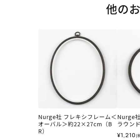
他の
Nurge社 フレキシフレーム＜
Nurg
オーバル＞約22×27cm（B
ラウンド
R）
¥1,210
(