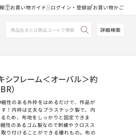
報
お買い物ガイド
ログイン・登録
お買い物かご
詳細検索
フレキシフレーム＜オーバル＞約
（BR）
伸縮性のある外枠をはめるだけで、作品が
ます！内枠は丈夫なプラスチック製で、内
いるため、布地をしっかりと固定できま
伸縮性のあるゴム製なので刺繍やクロスス
く取り付けることができる優れもの。布の