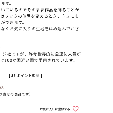
します。
ついているのでそのまま作品を飾ることが
型はフックの位置を変えるとタテ向きにも
とができます。
はなくお気に入りの生地をはめ込んでかざ
＞
ナージ社ですが、昨今世界的に急速に人気が
は100か国近い国で愛用されています。
[
55
ポイント進呈 ]
込
り寄せの商品です）
お気に入りに登録する