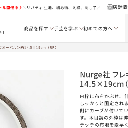
店舗情
ール開催中♪
＼リバティ 生地、編み物、刺繍、刺し子／
商品を探す
手芸を学ぶ
初めての方へ
料！
＜オーバル＞約14.5×19cm（BR）
Nurge社 
14.5×19cm
内枠に布をかぶせ、
しっかりと固定され
側にカーブが付いて
す。木目調の外枠は
テッチの布地を素早