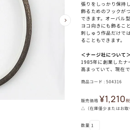
張りをしっかり保持
飾るためのフックが
できます。オーバル
ヨコ向きにも飾るこ
刺しゅう作品だけで
ることもできます。
＜ナージ社について
1985年に創業した
高まっていて、現在で
商品コード
504316
¥
1,210
販売価格
税
△（在庫僅少またはお取