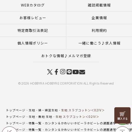
WEBカタログ
雑誌掲載情報
お客様レビュー
企業情報
特定商取引法表記
利用規約
個人情報ポリシー
一緒に働こう♪求人情報
おトクな情報♪メルマガ登録
© 2026 HOBBYRA HOBBYRE CORPORATION ALL Rights Reserved
トップページ
生地
綿・綿混生地
生地 スラブコットン＜02IV＞
リリヤン
トップページ
生地
無地 生地
生地 スラブコットン＜02IV＞
フェア
トップページ
特集一覧
カンタン＆かわいいホビーラホビーレの通園通学
通園通
トップページ
特集一覧
カンタン＆かわいいホビーラホビーレの通園通学
通園通