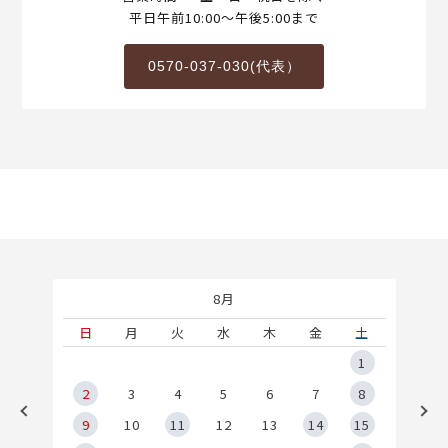
平日午前10:00～午後5:00まで
0570-037-030(代表）
8月
土
日
月
火
水
木
金
土
5
1
2
2
3
4
5
6
7
8
9
9
10
11
12
13
14
15