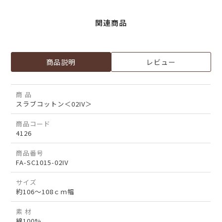
関連商品
商品説明
レビュー
商 品
スラブコットン＜02IV＞
商品コード
4126
商品番号
FA-SC1015-02IV
サイズ
約106～108ｃｍ幅
素 材
綿100%