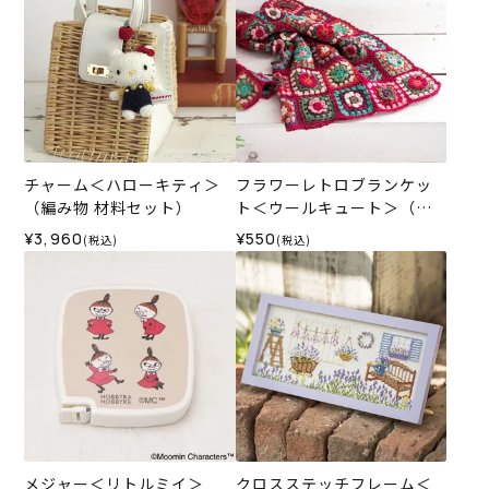
チャーム＜ハローキティ＞
フラワーレトロブランケッ
（編み物 材料セット）
ト＜ウールキュート＞（レ
シピ）
¥3,960
¥550
(税込)
(税込)
メジャー＜リトルミイ＞
クロスステッチフレーム＜