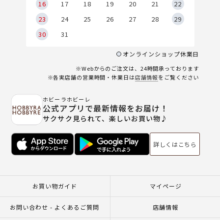
6
16
17
18
19
20
21
22
23
24
25
26
27
28
29
30
31
オンラインショップ休業日
※Webからのご注文は、24時間承っております
※各実店舗の営業時間・休業日は
店舗情報
をご覧ください
ホビーラホビーレ
公式アプリで最新情報をお届け！
サクサク見られて、楽しいお買い物♪
詳しくはこちら
お買い物ガイド
マイページ
お問い合わせ - よくあるご質問
店舗情報