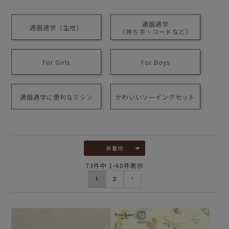
通園通学
通園通学（生地）
（持ち手・コードなど）
For Girls
For Boys
通園通学に便利なミシン
かわいいソーイングセット
新着順
73
件中
1
-
60
件表示
1
2