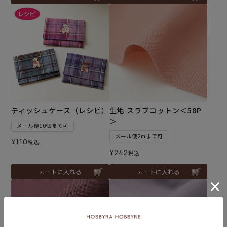
ティッシュケース（レシピ）
生地 スラブコットン＜58P
＞
メール便10個まで可
メール便2mまで可
¥
110
税込
¥
242
税込
カートに入れる
カートに入れる