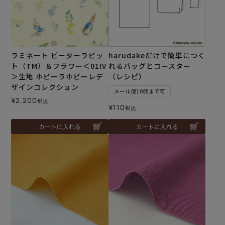
ラミネート ピーターラビッ
harudakeだけで簡単につく
ト（TM）＆フラワー＜01IV
れるバッグとコースター
＞生地 ホビーラホビーレデ
（レシピ）
ザインコレクション
メール便10個まで可
¥
2,200
税込
¥
110
税込
カートに入れる
カートに入れる