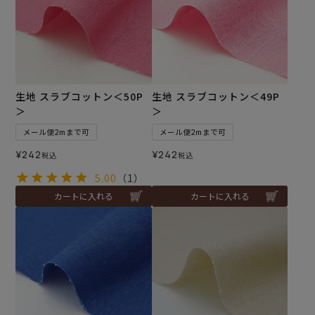
生地 スラブコットン＜50P
生地 スラブコットン＜49P
＞
＞
メール便2mまで可
メール便2mまで可
¥
242
¥
242
税込
税込
5.00
（1）
カートに入れる
カートに入れる