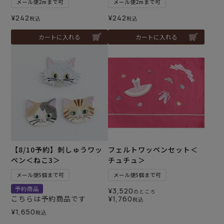
メール便2mまで可
メール便2mまで可
¥
242
¥
242
税込
税込
カートに入れる
カートに入れる
【8/10予約】刺しゅうワッ
フェルトワッペンセット＜
ペン＜ねこ3＞
チュチュ＞
メール便5個まで可
メール便5個まで可
予約商品
¥
3,520
のところ
こちらは予約商品です
¥
1,760
税込
¥
1,650
税込