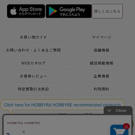
詳しくはこちら
お買い物ガイド
マイページ
お問い合わせ - よくあるご質問
店舗情報
WEBカタログ
雑誌掲載情報
お客様レビュー
企業情報
特定商取引法表記
利用規約
個人情報ポリシー
一緒に働こう♪求人情報
おトクな情報♪メルマガ登録
リリヤン
リリヤン
フェア
フェア