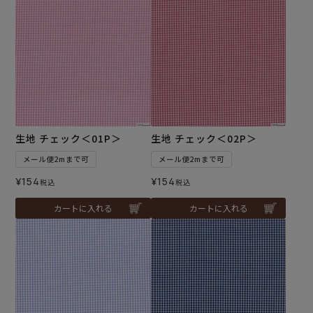
生地 チェック＜01P＞
生地 チェック＜02P＞
メール便2mまで可
メール便2mまで可
¥
154
¥
154
税込
税込
カートに入れる
カートに入れる