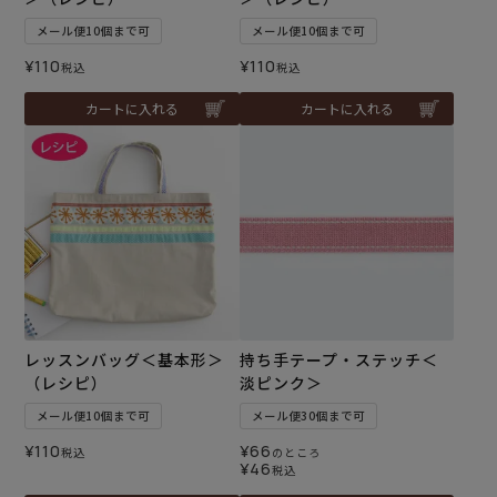
メール便10個まで可
メール便10個まで可
¥
110
¥
110
税込
税込
カートに入れる
カートに入れる
レッスンバッグ＜基本形＞
持ち手テープ・ステッチ＜
（レシピ）
淡ピンク＞
メール便10個まで可
メール便30個まで可
¥
110
¥
66
税込
のところ
¥
46
税込