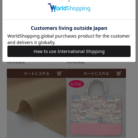
生地 スラブコットン＜59W
生地 スラブコットン＜61L
＞
＞
メール便2mまで可
メール便2mまで可
¥
242
¥
242
税込
税込
カートに入れる
カートに入れる