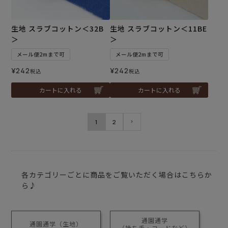
生地 スラブコットン＜32B
生地 スラブコットン＜11BE
＞
＞
メール便2mまで可
メール便2mまで可
¥
242
¥
242
税込
税込
カートに入れる
カートに入れる
1
2
各カテゴリーごとに商品をご覧いただく場合はこちらか
ら♪
通園通学
通園通学（生地）
（持ち手・コードなど）