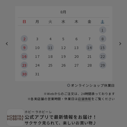
8月
土
日
月
火
水
木
金
土
5
1
2
2
3
4
5
6
7
8
9
9
10
11
12
13
14
15
6
16
17
18
19
20
21
22
23
24
25
26
27
28
29
30
31
オンラインショップ休業日
※Webからのご注文は、24時間承っております
※各実店舗の営業時間・休業日は
店舗情報
をご覧ください
ホビーラホビーレ
公式アプリで最新情報をお届け！
サクサク見られて、楽しいお買い物♪