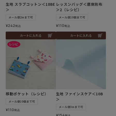
生地 スラブコットン＜18BE
レッスンバッグ＜底側別布
＞
＞2（レシピ）
メール便2mまで可
メール便10個まで可
¥
242
¥
110
税込
税込
カートに入れる
カートに入れる
移動ポケット（レシピ）
生地 ファインスケア＜10B
＞
メール便10個まで可
メール便3mまで可
¥
110
税込
¥
154
税込