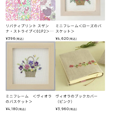
リバティプリント スザン
ミニフレーム＜ローズのバ
ナ・ストライプ＜01P2＞生
スケット＞
地 ★復刻色 （ホビーラホビ
¥396
¥4,620
(税込)
(税込)
ーレオリジナル）2025SS
ミニフレーム ＜ヴィオラ
ヴィオラのブックカバー
のバスケット＞
（ピンク）
¥4,180
¥3,960
(税込)
(税込)