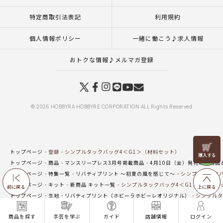
特定商取引法表記
利用規約
個人情報ポリシー
一緒に働こう♪求人情報
おトクな情報♪メルマガ登録
© 2026 HOBBYRA HOBBYRE CORPORATION ALL Rights Reserved
リリヤン
トップページ
登録
シンプルタックバッグ4＜G1＞（材料セット）
フェア
トップページ
商品
マンスリープレス3月号掲載商品
4月10日（金）発売の新商品
トップページ
特集一覧
リバティプリント ～初夏の風を感じて～
シンプルタックバ
トップページ
キット
新商品 キット一覧
シンプルタックバッグ4＜G1＞（材料セ
前に戻る
上に戻る
トップページ
生地
リバティプリント（ホビーラホビーレオリジナル）
シンプルタ
トップページ
キット
バッグ・ポーチ
シンプルタックバッグ4＜G1＞（材料セッ
商品を探す
手芸を学ぶ
ガイド
店舗情報
ログイン
トップページ
一覧はこちら(バッグ・ポーチ)
シンプルタックバッグ4＜G1＞（材