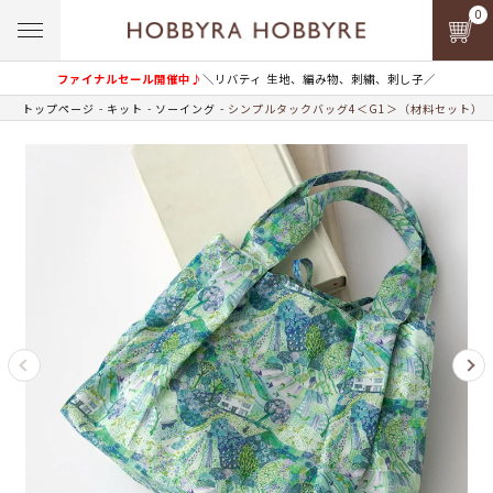
0
ファイナルセール開催中♪
＼リバティ 生地、編み物、刺繍、刺し子／
トップページ
キット
ソーイング
シンプルタックバッグ4＜G1＞（材料セット）