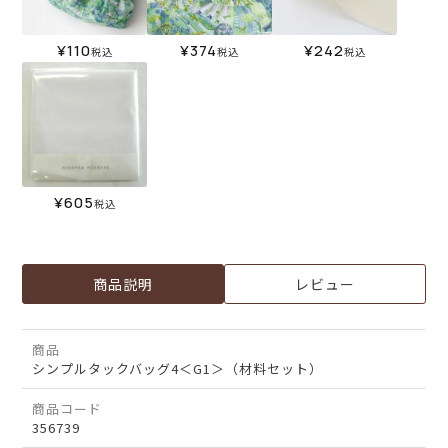
¥
110
¥
374
¥
242
税込
税込
税込
¥
605
税込
商品説明
レビュー
商品
シンプルタックバッグ4＜G1＞（材料セット）
商品コード
356739