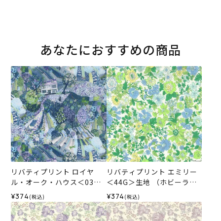
あなたにおすすめの商品
リバティプリント ロイヤ
リバティプリント エミリー
ル・オーク・ハウス＜03B
＜44G＞生地 （ホビーラホ
＞生地 （ホビーラホビーレ
ビーレオリジナル）2025SS
¥374
¥374
(税込)
(税込)
オリジナル）2026SS