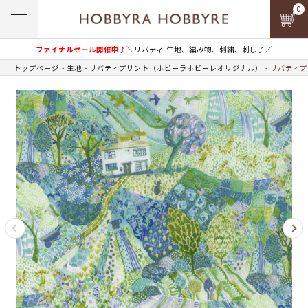
0
ファイナルセール開催中♪
＼リバティ 生地、編み物、刺繍、刺し子／
トップページ
生地
リバティプリント（ホビーラホビーレオリジナル）
リバティプ