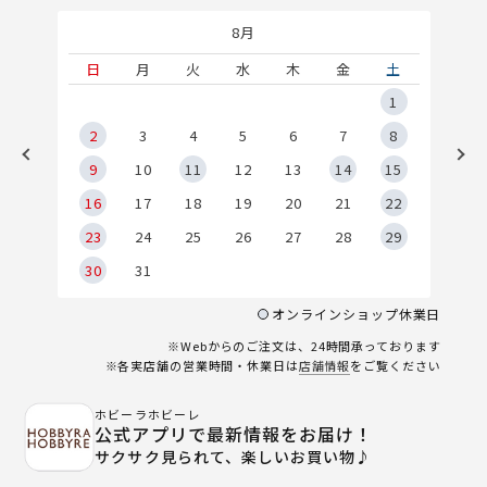
8月
土
日
月
火
水
木
金
土
5
1
2
2
3
4
5
6
7
8
9
9
10
11
12
13
14
15
6
16
17
18
19
20
21
22
23
24
25
26
27
28
29
30
31
オンラインショップ休業日
※Webからのご注文は、24時間承っております
※各実店舗の営業時間・休業日は
店舗情報
をご覧ください
ホビーラホビーレ
公式アプリで最新情報をお届け！
サクサク見られて、楽しいお買い物♪