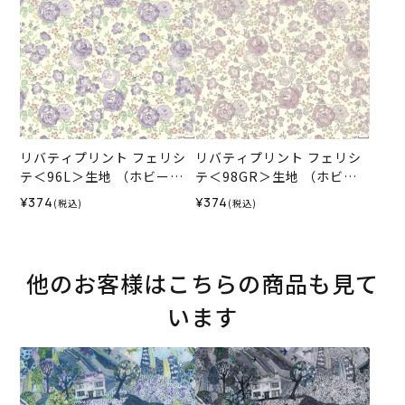
リバティプリント フェリシ
リバティプリント フェリシ
テ＜96L＞生地 （ホビーラ
テ＜98GR＞生地 （ホビー
ホビーレオリジナル）2026
ラホビーレオリジナル）202
¥374
¥374
(税込)
(税込)
SS
6SS
他のお客様はこちらの商品も見て
います