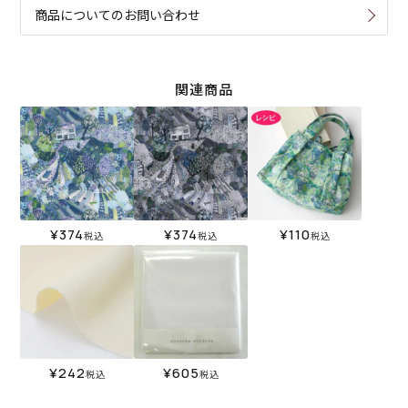
商品についてのお問い合わせ
関連商品
¥
374
¥
374
¥
110
税込
税込
税込
¥
242
¥
605
税込
税込