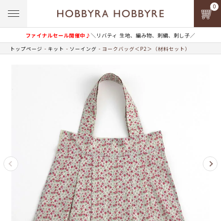
0
ファイナルセール開催中♪
＼リバティ 生地、編み物、刺繍、刺し子／
トップページ
キット
ソーイング
ヨークバッグ＜P2＞（材料セット）