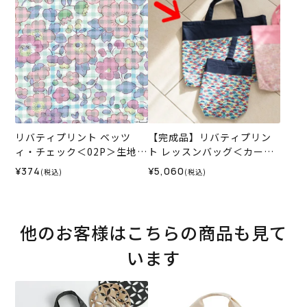
6SS
リバティプリント ベッツ
【完成品】リバティプリン
ィ・チェック＜02P＞生地
ト レッスンバッグ＜カーズ
（ホビーラホビーレオリジ
＞
¥374
¥5,060
(税込)
(税込)
ナル）2026ES
他のお客様はこちらの商品も見て
います