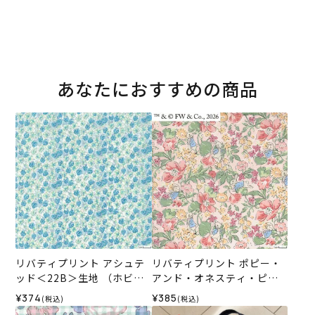
あなたにおすすめの商品
リバティプリント アシュテ
リバティプリント ポピー・
ッド＜22B＞生地 （ホビー
アンド・オネスティ・ピー
ラホビーレオリジナル）202
ター＜01P＞生地 （ホビー
¥374
¥385
(税込)
(税込)
6SS
ラホビーレオリジナル）202