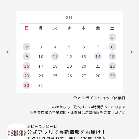
8月
土
日
月
火
水
木
金
土
5
1
2
2
3
4
5
6
7
8
9
9
10
11
12
13
14
15
6
16
17
18
19
20
21
22
23
24
25
26
27
28
29
30
31
オンラインショップ休業日
※Webからのご注文は、24時間承っております
※各実店舗の営業時間・休業日は
店舗情報
をご覧ください
ホビーラホビーレ
公式アプリで最新情報をお届け！
サクサク見られて、楽しいお買い物♪