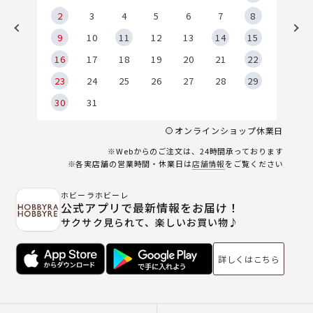
2
2
3
4
5
6
7
8
9
9
10
11
12
13
14
15
6
16
17
18
19
20
21
22
23
24
25
26
27
28
29
30
31
オンラインショップ休業日
※Webからのご注文は、24時間承っております
※各実店舗の営業時間・休業日は
店舗情報
をご覧ください
ホビーラホビーレ
公式アプリで最新情報をお届け！
サクサク見られて、楽しいお買い物♪
詳しくはこちら