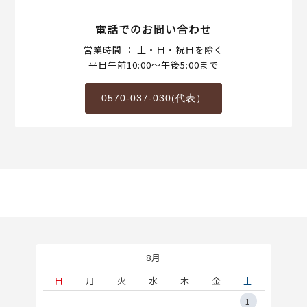
電話でのお問い合わせ
営業時間 ： 土・日・祝日を除く
平日午前10:00～午後5:00まで
0570-037-030(代表）
8月
土
日
月
火
水
木
金
土
5
1