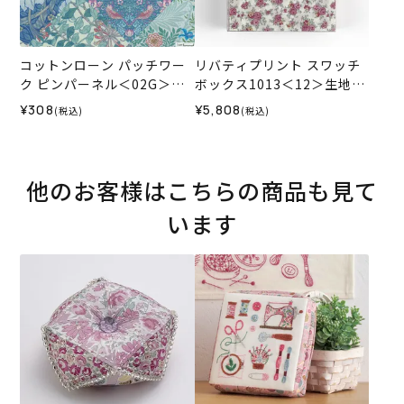
コットンローン パッチワー
リバティプリント スワッチ
ク ピンパーネル＜02G＞生
ボックス1013＜12＞生地
地 ホビーラホビーレデザイ
（ホビーラホビーレオリジ
¥308
¥5,808
(税込)
(税込)
ンコレクション
ナル）
他のお客様はこちらの商品も見て
います