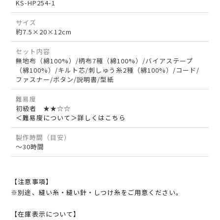
KS-HP254-1
サイズ
約7.5×20×12cm
セット内容
無地布（綿100%）/柄布7種（綿100%）/バイアステープ
（綿100%）/キルト芯/刺しゅう糸2種（綿100%）/コード/
ファスナー/ボタン/説明書/型紙
難易度
初級者 ★★☆☆
＜難易度について＞詳しくはこちら
製作時間（目安）
～30時間
【注意事項】
※別途、縫い糸・縫い針・しつけ糸をご用意ください。
【在庫表示について】