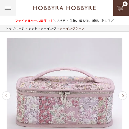
0
ファイナルセール開催中♪
＼リバティ 生地、編み物、刺繍、刺し子／
トップページ
キット
ソーイング
ソーイングケース