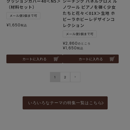
クッションカバー40＜N5＞
シーチング パネルクロス ル
（材料セット）
ノワール ピアノを弾く少女
たちと花々＜01X＞生地 ホ
メール便1個まで可
ビーラホビーレデザインコ
¥
1,650
レクション
税込
メール便1個まで可
¥
2,860
のところ
¥
1,650
税込
カートに入れる
カートに入れる
1
2
いろいろなテーマの特集一覧はこちら