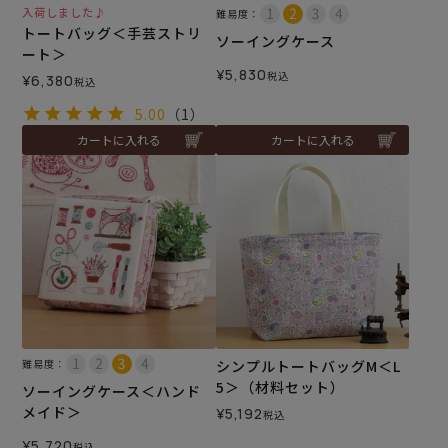
入荷しました♪
難易度：
トートバッグ＜手芸ストリ
ソーイングケース
ート＞
¥
5,830
税込
¥
6,380
税込
5.00
（1）
カートに入れる
カートに入れる
難易度：
シンプルトートバッグM＜L
5＞（材料セット）
ソーイングケース＜ハンド
メイド＞
¥
5,192
税込
¥
5,720
税込