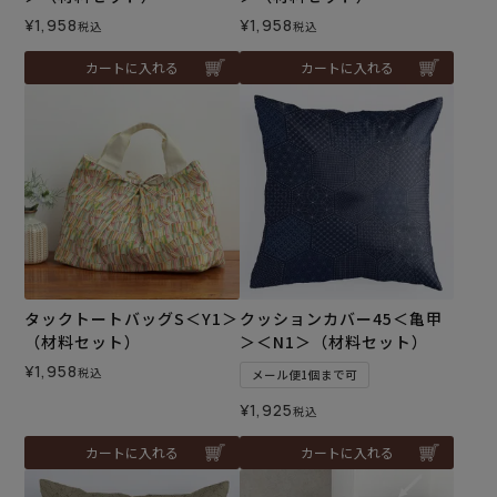
¥
1,958
¥
1,958
税込
税込
カートに入れる
カートに入れる
タックトートバッグS＜Y1＞
クッションカバー45＜亀甲
（材料セット）
＞＜N1＞（材料セット）
¥
1,958
税込
メール便1個まで可
¥
1,925
税込
カートに入れる
カートに入れる