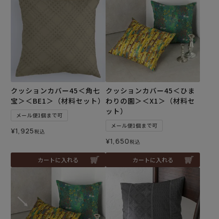
クッションカバー45＜角七
クッションカバー45＜ひま
宝＞＜BE1＞（材料セット）
わりの園＞＜X1＞（材料セ
ット）
メール便1個まで可
メール便1個まで可
¥
1,925
税込
¥
1,650
税込
カートに入れる
カートに入れる