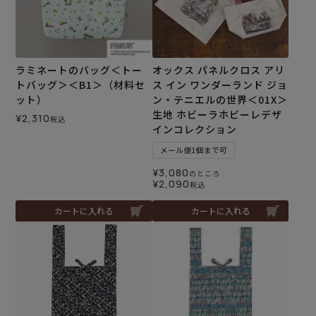
ラミネートのバッグ＜トー
オックス パネルクロス アリ
トバッグ＞＜B1＞（材料セ
ス イン ワンダーランド ジョ
ット）
ン・テニエルの世界＜01X＞
生地 ホビーラホビーレデザ
¥
2,310
税込
インコレクション
メール便1個まで可
¥
3,080
のところ
¥
2,090
税込
カートに入れる
カートに入れる