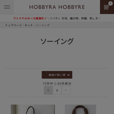
0
ファイナルセール開催中♪
＼リバティ 生地、編み物、刺繍、刺し子／
トップページ
キット
ソーイング
ソーイング
価格が高い順
75
件中
1
-
60
件表示
1
2