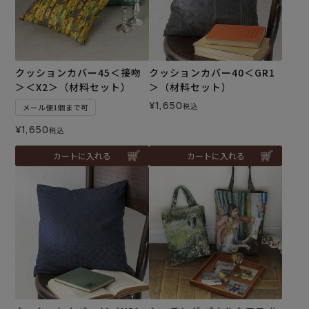
クッションカバー45＜接吻
クッションカバー40＜GR1
＞＜X2＞（材料セット）
＞（材料セット）
¥
1,650
税込
メール便1個まで可
¥
1,650
税込
カートに入れる
カートに入れる