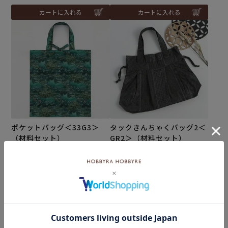
カートに入れる
カートに入れる
ポケットバッグ＜33G3＞
タックきんちゃくバッグ2＜
（材料セット）
GR2＞（材料セット）
¥
3,190
税込
メール便1個まで可
¥
3,190
税込
カートに入れる
カートに入れる