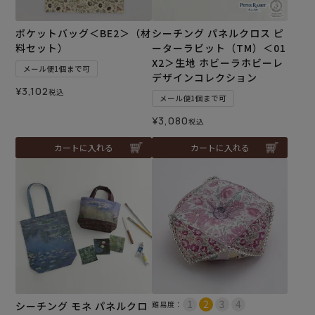
ポケットバッグ＜BE2＞（材
シーチング パネルクロス ピ
料セット）
ーターラビット（TM）＜01
X2＞生地 ホビーラホビーレ
メール便1個まで可
デザインコレクション
¥
3,102
税込
メール便1個まで可
¥
3,080
税込
カートに入れる
カートに入れる
シーチング モネ パネルクロ
難易度：