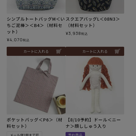
シンプルトートバッグM＜い
スクエアバッグL＜08N3＞
ちご泥棒＞＜B4＞（材料セ
（材料セット）
ット）
¥
3,938
税込
¥
4,070
税込
カートに入れる
カートに入れる
ポケットバッグ＜P6＞（材
【8/10予約】ドール＜ニー
料セット）
ナ＞顔ししゅう入り
予約商品
メール便1個まで可