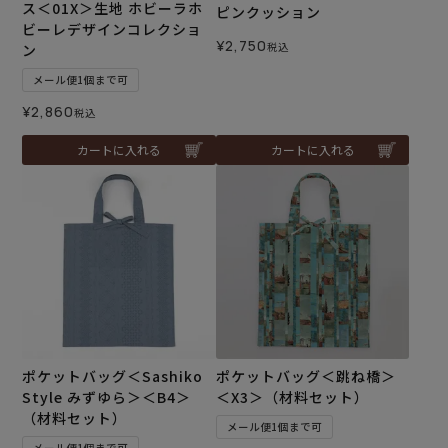
ス＜01X＞生地 ホビーラホ
ピンクッション
ビーレデザインコレクショ
¥
2,750
税込
ン
メール便1個まで可
¥
2,860
税込
カートに入れる
カートに入れる
ポケットバッグ＜Sashiko
ポケットバッグ＜跳ね橋＞
Style みずゆら＞＜B4＞
＜X3＞（材料セット）
（材料セット）
メール便1個まで可
メール便1個まで可