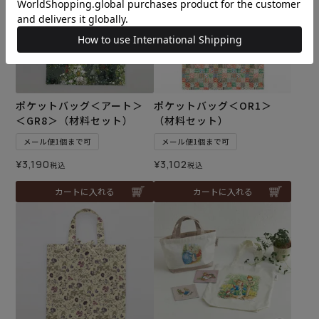
ポケットバッグ＜アート＞
ポケットバッグ＜OR1＞
＜GR8＞（材料セット）
（材料セット）
メール便1個まで可
メール便1個まで可
¥
3,190
¥
3,102
税込
税込
カートに入れる
カートに入れる