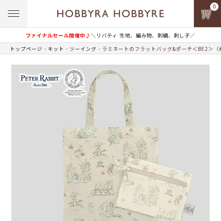
0
ファイナルセール開催中♪
＼リバティ 生地、編み物、刺繍、刺し子／
トップページ
キット
ソーイング
ラミネートのフラットバッグ&ポーチ＜BE2＞（