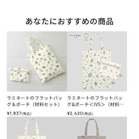
あなたにおすすめの商品
ラミネートのフラットバッ
ラミネートのフラットバッ
グ＆ポーチ（材料セット）
グ&ポーチ＜IV5＞（材料セ
ット）
¥1,837
¥2,420
(税込)
(税込)