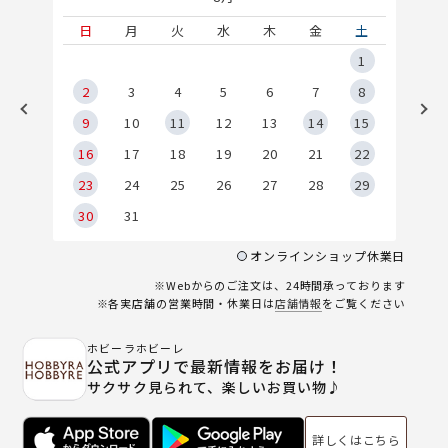
土
日
月
火
水
木
金
土
5
1
2
2
3
4
5
6
7
8
9
9
10
11
12
13
14
15
6
16
17
18
19
20
21
22
23
24
25
26
27
28
29
30
31
オンラインショップ休業日
※Webからのご注文は、24時間承っております
※各実店舗の営業時間・休業日は
店舗情報
をご覧ください
ホビーラホビーレ
公式アプリで最新情報をお届け！
サクサク見られて、楽しいお買い物♪
詳しくはこちら