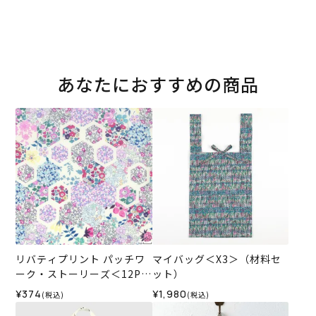
あなたにおすすめの商品
リバティプリント パッチワ
マイバッグ＜X3＞（材料セ
ーク・ストーリーズ＜12P＞
ット）
生地 （ホビーラホビーレオ
¥374
¥1,980
(税込)
(税込)
リジナル）2026SS