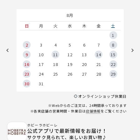
8月
土
日
月
火
水
木
金
土
5
1
2
2
3
4
5
6
7
8
9
9
10
11
12
13
14
15
6
16
17
18
19
20
21
22
23
24
25
26
27
28
29
30
31
オンラインショップ休業日
※Webからのご注文は、24時間承っております
※各実店舗の営業時間・休業日は
店舗情報
をご覧ください
ホビーラホビーレ
公式アプリで最新情報をお届け！
サクサク見られて、楽しいお買い物♪