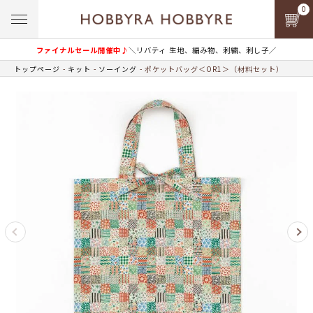
0
ファイナルセール開催中♪
＼リバティ 生地、編み物、刺繍、刺し子／
トップページ
キット
ソーイング
ポケットバッグ＜OR1＞（材料セット）