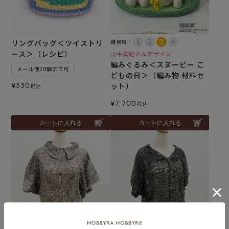
リングバッグ＜ツイストリ
難易度：
ース＞（レシピ）
山中真紀さんデザイン
編みぐるみ＜スヌーピー こ
メール便10個まで可
どもの日＞（編み物 材料セ
¥
330
ット）
税込
¥
7,700
税込
カートに入れる
カートに入れる