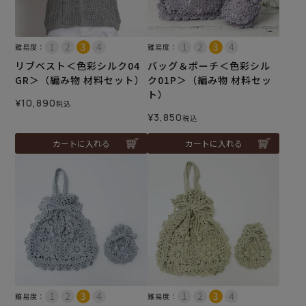
難易度：
難易度：
リブベスト＜色彩シルク04
バッグ＆ポーチ＜色彩シル
GR＞（編み物 材料セット）
ク01P＞（編み物 材料セッ
ト）
¥
10,890
税込
¥
3,850
税込
カートに入れる
カートに入れる
難易度：
難易度：