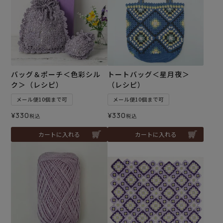
バッグ＆ポーチ＜色彩シル
トートバッグ＜星月夜＞
ク＞（レシピ）
（レシピ）
メール便10個まで可
メール便10個まで可
¥
330
¥
330
税込
税込
カートに入れる
カートに入れる