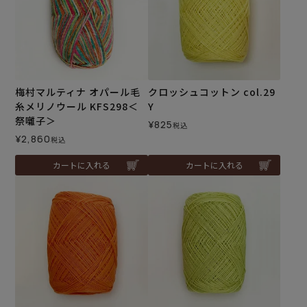
梅村マルティナ オパール毛
クロッシュコットン col.29
糸メリノウール KFS298＜
Y
祭囃子＞
¥
825
税込
¥
2,860
税込
カートに入れる
カートに入れる