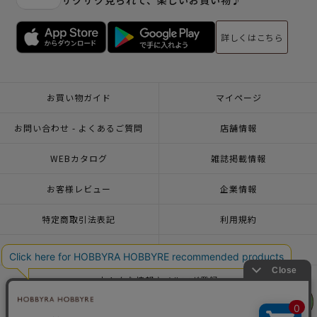
サクサク見られて、楽しいお買い物♪
詳しくはこちら
お買い物ガイド
マイページ
お問い合わせ - よくあるご質問
店舗情報
WEBカタログ
雑誌掲載情報
お客様レビュー
企業情報
特定商取引法表記
利用規約
個人情報ポリシー
一緒に働こう♪求人情報
おトクな情報♪メルマガ登録
リリヤン
リリヤン
フェア
フェア