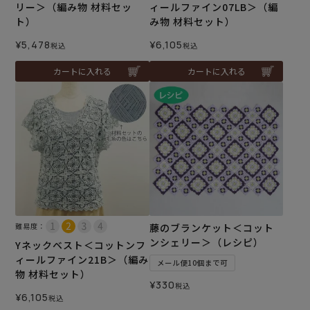
リー＞（編み物 材料セッ
ィールファイン07LB＞（編
ト）
み物 材料セット）
¥
5,478
¥
6,105
税込
税込
カートに入れる
カートに入れる
難易度：
藤のブランケット＜コット
ンシェリー＞（レシピ）
Yネックベスト＜コットンフ
ィールファイン21B＞（編み
メール便10個まで可
物 材料セット）
¥
330
税込
¥
6,105
税込