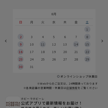
8月
土
日
月
火
水
木
金
土
5
1
2
2
3
4
5
6
7
8
9
9
10
11
12
13
14
15
6
16
17
18
19
20
21
22
23
24
25
26
27
28
29
30
31
オンラインショップ休業日
※Webからのご注文は、24時間承っております
※各実店舗の営業時間・休業日は
店舗情報
をご覧ください
ホビーラホビーレ
公式アプリで最新情報をお届け！