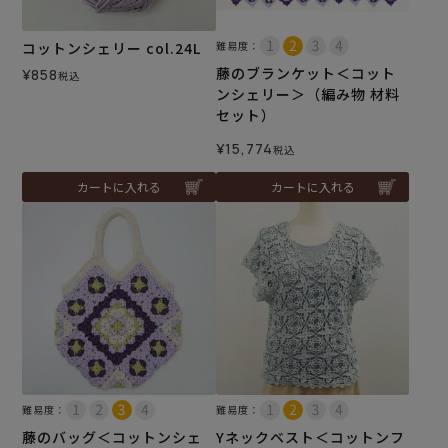
コットンシェリー col.24L
難易度：
藤のブランケット＜コット
¥
858
税込
ンシェリー＞（編み物 材料
セット）
¥
15,774
税込
カートに入れる
カートに入れる
難易度：
難易度：
藤のバッグ＜コットンシェ
Yネックベスト＜コットンフ