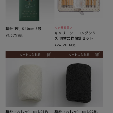
＜定番商品＞
輪針｢匠｣ S40cm 3号
キャリーシーロングシリー
¥
1,375
税込
ズ 切替式竹輪針セット
¥
24,200
税込
カートに入れる
カートに入れる
和紗（わしゃ） col.01IV
和紗（わしゃ） col.02BL