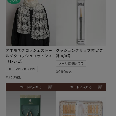
アネモネクロッシェストー
クッショングリップ付 かぎ
ル＜クロッシュコットン＞
針 4/0号
（レシピ）
メール便3個まで可
メール便10個まで可
¥
990
税込
¥
330
税込
カートに入れる
カートに入れる