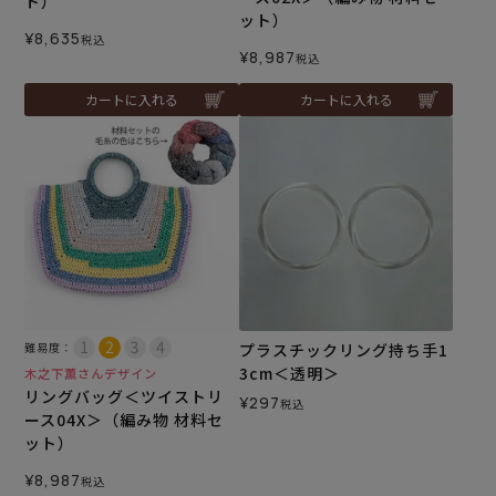
ト）
ット）
¥
8,635
税込
¥
8,987
税込
カートに入れる
カートに入れる
難易度：
プラスチックリング持ち手1
3cm＜透明＞
木之下薫さんデザイン
リングバッグ＜ツイストリ
¥
297
税込
ース04X＞（編み物 材料セ
ット）
¥
8,987
税込