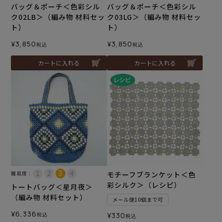
バッグ＆ポーチ＜色彩シル
バッグ＆ポーチ＜色彩シル
ク02LB＞（編み物 材料セッ
ク03LG＞（編み物 材料セッ
ト）
ト）
¥
3,850
¥
3,850
税込
税込
カートに入れる
カートに入れる
難易度：
モチーフブランケット＜色
彩シルク＞（レシピ）
トートバッグ＜星月夜＞
（編み物 材料セット）
メール便10個まで可
¥
6,336
税込
¥
330
税込