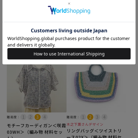
難易度：
難易度：
モチーフカーディガン＜咲霞
モチーフカーディガン＜咲霞
01BE＞（編み物 材料セッ
02N＞（編み物 材料セッ
ト）
ト）
¥
8,635
¥
8,635
税込
税込
カートに入れる
カートに入れる
難易度：
難易度：
木之下薫さんデザイン
モチーフカーディガン＜咲霞
リングバッグ＜ツイストリ
03WH＞（編み物 材料セッ
ース02X＞（編み物 材料セ