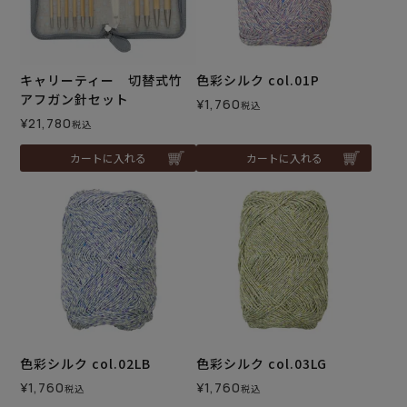
キャリーティー 切替式竹
色彩シルク col.01P
アフガン針セット
¥
1,760
税込
¥
21,780
税込
カートに入れる
カートに入れる
色彩シルク col.02LB
色彩シルク col.03LG
¥
1,760
¥
1,760
税込
税込