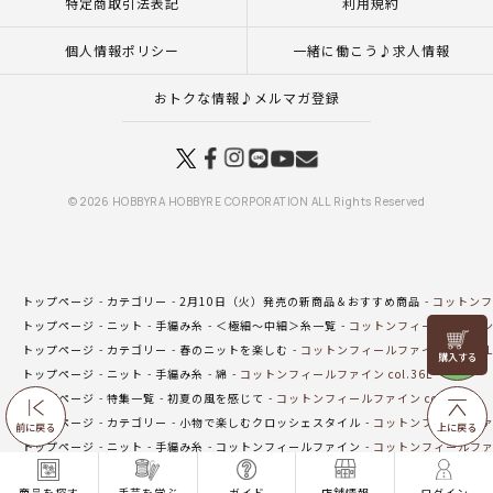
特定商取引法表記
利用規約
個人情報ポリシー
一緒に働こう♪求人情報
おトクな情報♪メルマガ登録
© 2026 HOBBYRA HOBBYRE CORPORATION ALL Rights Reserved
トップページ
カテゴリー
2月10日（火）発売の新商品＆おすすめ商品
コットンフィ
トップページ
ニット
手編み糸
＜極細～中細＞糸一覧
コットンフィールファイン co
リリヤン
トップページ
カテゴリー
春のニットを楽しむ
コットンフィールファイン col.36L
フェア
トップページ
ニット
手編み糸
綿
コットンフィールファイン col.36L
トップページ
特集一覧
初夏の風を感じて
コットンフィールファイン col.36L
トップページ
カテゴリー
小物で楽しむクロッシェスタイル
コットンフィールファイン
前に戻る
上に戻る
トップページ
ニット
手編み糸
コットンフィールファイン
コットンフィールファイン
トップページ
ニット
手編み糸
春夏毛糸一覧
コットンフィールファイン
コット
商品を探す
手芸を学ぶ
ガイド
店舗情報
ログイン