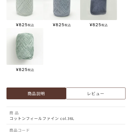
¥
825
¥
825
¥
825
税込
税込
税込
¥
825
税込
商品説明
レビュー
商 品
コットンフィールファイン col.36L
商品コード