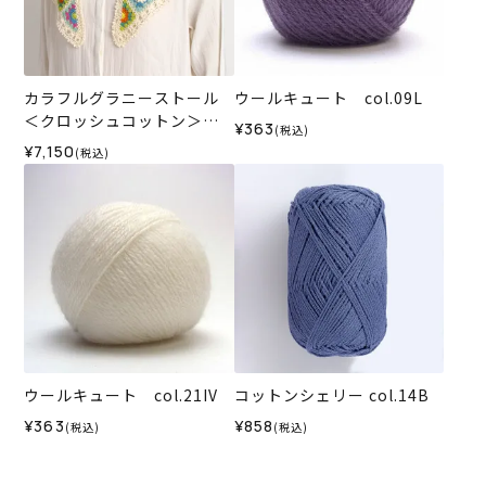
カラフルグラニーストール
ウールキュート col.09L
＜クロッシュコットン＞
¥363
(税込)
（編み物 材料セット）
¥7,150
(税込)
ウールキュート col.21IV
コットンシェリー col.14B
¥363
¥858
(税込)
(税込)