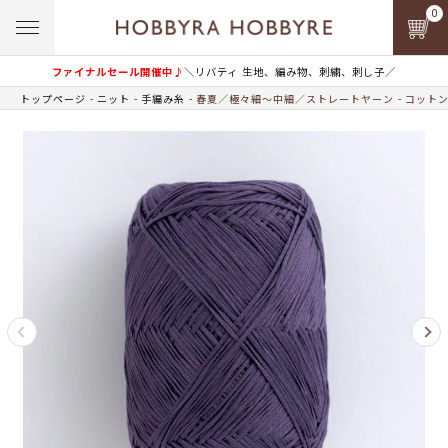
0
ファイナルセール開催中♪
＼リバティ 生地、編み物、刺繍、刺し子／
トップページ
ニット
手編み糸
春夏／極々細～中細／ストレートヤーン
コットン