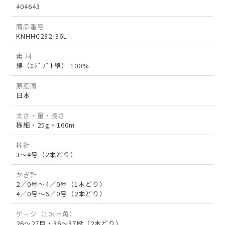
404643
商品番号
KNHHC232-36L
素 材
綿（ｴｼﾞﾌﾟﾄ綿） 100%
原産国
日本
太さ・量・長さ
極細・25g・160m
棒針
3～4号（2本どり）
かぎ針
2／0号～4／0号（1本どり）
4／0号～6／0号（2本どり）
ゲージ（10cm角）
26～27目・36～37段（2本どり）