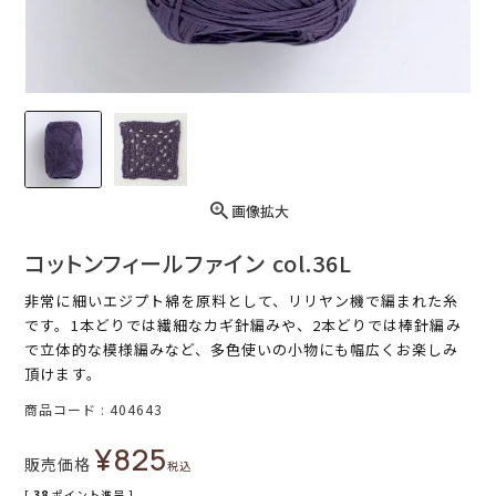
画像拡大
コットンフィールファイン col.36L
非常に細いエジプト綿を原料として、リリヤン機で編まれた糸
です。1本どりでは繊細なカギ針編みや、2本どりでは棒針編み
で立体的な模様編みなど、多色使いの小物にも幅広くお楽しみ
頂けます。
商品コード
404643
¥
825
販売価格
税込
[
38
ポイント進呈 ]