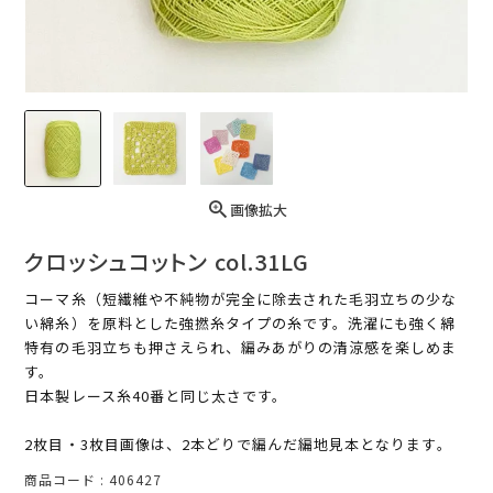
画像拡大
クロッシュコットン col.31LG
コーマ糸（短繊維や不純物が完全に除去された毛羽立ちの少な
い綿糸）を原料とした強撚糸タイプの糸です。洗濯にも強く綿
特有の毛羽立ちも押さえられ、編みあがりの清涼感を楽しめま
す。
日本製レース糸40番と同じ太さです。
2枚目・3枚目画像は、2本どりで編んだ編地見本となります。
商品コード
406427