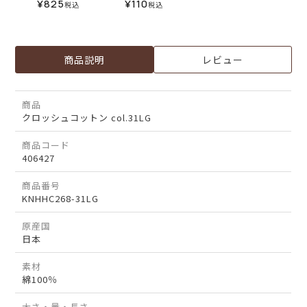
¥
825
¥
110
税込
税込
商品説明
レビュー
商品
クロッシュコットン col.31LG
商品コード
406427
商品番号
KNHHC268-31LG
原産国
日本
素材
綿100％
太さ・量・長さ