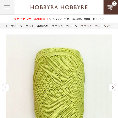
0
ファイナルセール開催中♪
＼リバティ 生地、編み物、刺繍、刺し子／
トップページ
ニット
手編み糸
クロッシュコットン
クロッシュコットン col.31