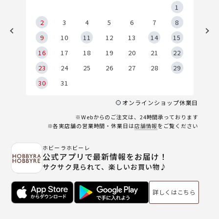
5
1
2
2
3
4
5
6
7
8
9
9
10
11
12
13
14
15
6
16
17
18
19
20
21
22
23
24
25
26
27
28
29
30
31
オンラインショップ休業日
※Webからのご注文は、24時間承っております
※各実店舗の営業時間・休業日は
店舗情報
をご覧ください
ホビーラホビーレ
公式アプリで最新情報をお届け！
サクサク見られて、楽しいお買い物♪
詳しくはこちら