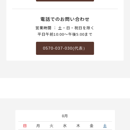
電話でのお問い合わせ
営業時間 ： 土・日・祝日を除く
平日午前10:00～午後5:00まで
0570-037-030(代表）
8月
土
日
月
火
水
木
金
土