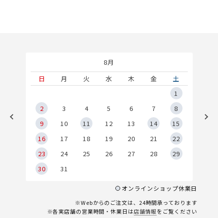
8月
土
日
月
火
水
木
金
土
5
1
2
2
3
4
5
6
7
8
9
9
10
11
12
13
14
15
6
16
17
18
19
20
21
22
23
24
25
26
27
28
29
30
31
オンラインショップ休業日
※Webからのご注文は、24時間承っております
※各実店舗の営業時間・休業日は
店舗情報
をご覧ください