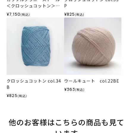
＜クロッシュコットン＞
P
（編み物 材料セット）
¥7,150
¥825
(税込)
(税込)
クロッシュコットン col.34
ウールキュート col.22BE
B
¥363
(税込)
¥825
(税込)
他のお客様はこちらの商品も見て