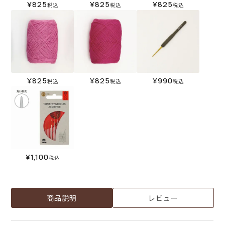
¥
825
¥
825
¥
825
税込
税込
税込
¥
825
¥
825
¥
990
税込
税込
税込
¥
1,100
税込
商品説明
レビュー