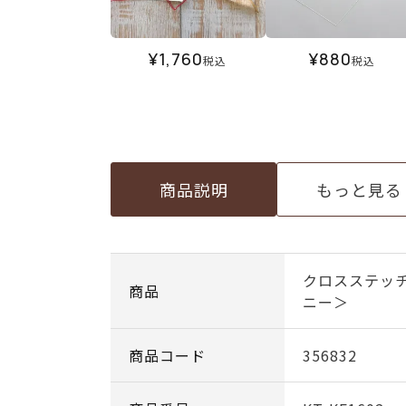
¥
1,760
¥
880
税込
税込
商品説明
もっと見る
クロスステッ
商品
ニー＞
商品コード
356832