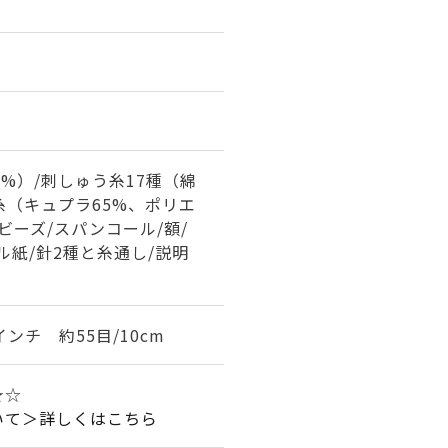
0%）/刺しゅう糸17種（綿
メ糸（キュプラ65%、ポリエ
/ビーズ/スパンコール/額/
ル紙/針2種と糸通し/説明
インチ 約55目/10cm
★☆
いて＞詳しくはこちら