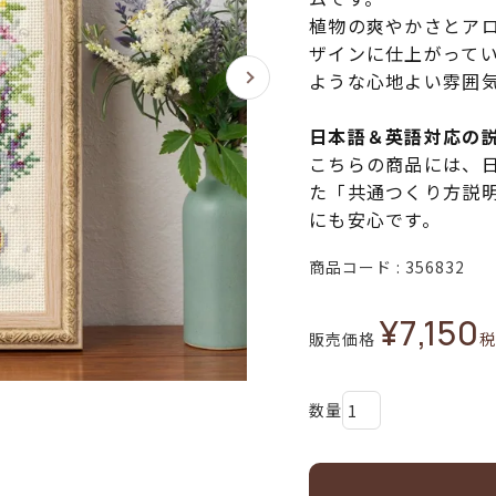
植物の爽やかさとア
ザインに仕上がって
ような心地よい雰囲
日本語＆英語対応の
こちらの商品には、
た「共通つくり方説
にも安心です。
商品コード
356832
¥
7,150
販売価格
税