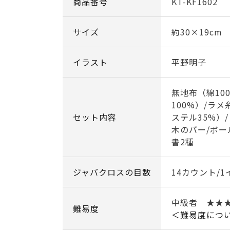
商品番号
KT-KF1602
サイズ
約30×19cm
イラスト
平野明子
無地布（綿10
100%）/ラ
セット内容
ステル35%）
木のバー/ボー
書2種
ジャバクロスの目数
14カウント/1
中級者 ★★
難易度
＜難易度につ