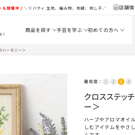
店舗情
ール開催中♪
＼リバティ 生地、編み物、刺繍、刺し子／
商品を探す
手芸を学ぶ
初めての方へ
料！
のハーモニー＞
難易度：
クロスステッ
ー＞
ハーブやアロマオイ
しむアイテムをやさ
ムです。