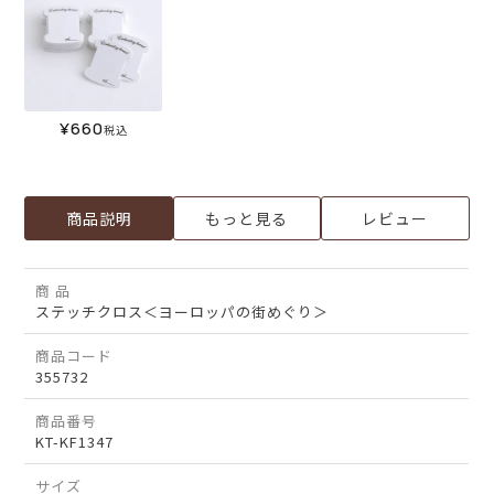
¥
660
税込
商品説明
もっと見る
レビュー
商 品
ステッチクロス＜ヨーロッパの街めぐり＞
商品コード
355732
商品番号
KT-KF1347
サイズ