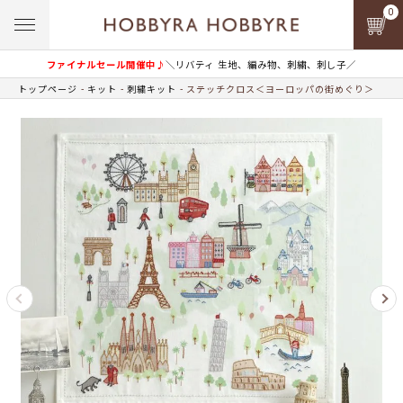
0
ファイナルセール開催中♪
＼リバティ 生地、編み物、刺繍、刺し子／
トップページ
キット
刺繍キット
ステッチクロス＜ヨーロッパの街めぐり＞