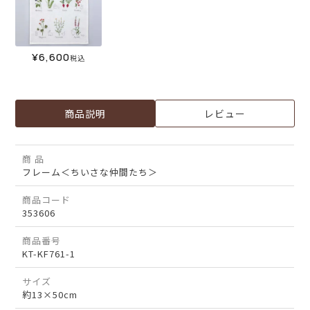
¥
6,600
税込
商品説明
レビュー
商 品
フレーム＜ちいさな仲間たち＞
商品コード
353606
商品番号
KT-KF761-1
サイズ
約13×50cm