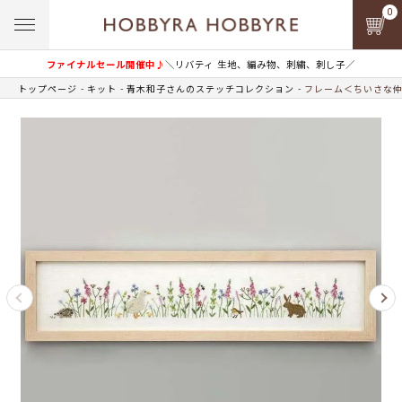
0
ファイナルセール開催中♪
＼リバティ 生地、編み物、刺繍、刺し子／
トップページ
キット
青木和子さんのステッチコレクション
フレーム＜ちいさな