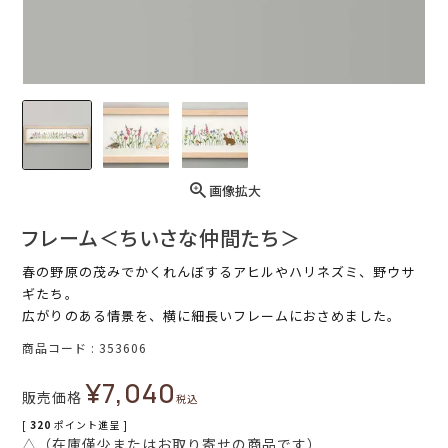
画像拡大
フレーム＜ちいさな仲間たち＞
春の野原の茂みでかくれんぼするアヒルやハリネズミ、野ウサ
ギたち。
広がりのある情景を、横に細長いフレームにおさめました。
商品コード
353606
¥
7,040
販売価格
税込
[
320
ポイント進呈 ]
△（在庫僅少またはお取り寄せの商品です）