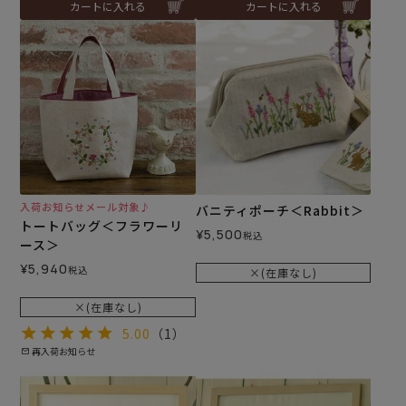
カートに入れる
カートに入れる
入荷お知らせメール対象♪
バニティポーチ＜Rabbit＞
トートバッグ＜フラワーリ
¥
5,500
税込
ース＞
¥
5,940
税込
×(在庫なし)
×(在庫なし)
5.00
（1）
再入荷お知らせ