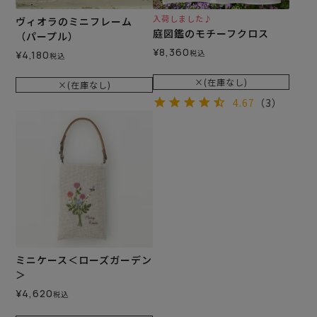
入荷しました♪
ヴィオラのミニフレーム
庭図鑑のモチーフクロス
（パープル）
¥
8,360
税込
¥
4,180
税込
×(在庫なし)
×(在庫なし)
4.67
（3）
ミニケース＜ローズガーデン
＞
¥
4,620
税込