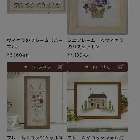
ヴィオラのフレーム（パー
ミニフレーム ＜ヴィオラ
プル）
のバスケット＞
¥
6,160
¥
4,180
税込
税込
カートに入れる
カートに入れる
フレーム＜コッツウォルズ
フレーム＜コッツウォルズ