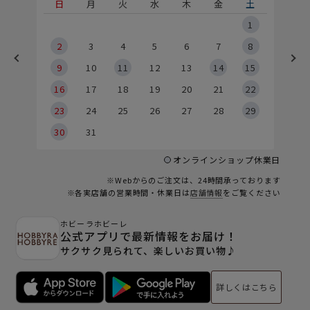
土
日
月
火
水
木
金
土
5
1
2
2
3
4
5
6
7
8
9
9
10
11
12
13
14
15
6
16
17
18
19
20
21
22
23
24
25
26
27
28
29
30
31
オンラインショップ休業日
※Webからのご注文は、24時間承っております
※各実店舗の営業時間・休業日は
店舗情報
をご覧ください
ホビーラホビーレ
公式アプリで最新情報をお届け！
サクサク見られて、楽しいお買い物♪
詳しくはこちら