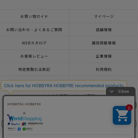
お買い物ガイド
マイページ
お問い合わせ - よくあるご質問
店舗情報
WEBカタログ
雑誌掲載情報
お客様レビュー
企業情報
特定商取引法表記
利用規約
個人情報ポリシー
一緒に働こう♪求人情報
おトクな情報♪メルマガ登録
リリヤン
リリヤン
フェア
フェア
© 2026 HOBBYRA HOBBYRE CORPORATION ALL Rights Reserved
前に戻る
前に戻る
上に戻る
上に戻る