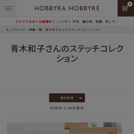
0
ファイナルセール開催中♪
＼リバティ 生地、編み物、刺繍、刺し子／
トップページ
特集一覧
青木和子さんのステッチコレクション
青木和子さんのステッチコレク
ション
優先度順
49
件中
1
-
49
件表示