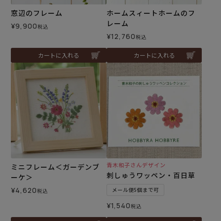
窓辺のフレーム
ホームスィートホームのフ
レーム
¥
9,900
税込
¥
12,760
税込
カートに入れる
カートに入れる
青木和子さんデザイン
ミニフレーム＜ガーデンブ
刺しゅうワッペン・百日草
ーケ＞
¥
4,620
メール便5個まで可
税込
¥
1,540
税込