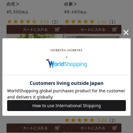
の花＞
の家＞
¥
5,500
¥
9,460
税込
税込
4.50
（2）
5.00
（1）
カートに入れる
カートに入れる
フレーム＜庭図鑑＞
ホワイトローズのリングピ
ロー
¥
5,060
税込
¥
8,360
税込
5.00
（2）
カートに入れる
カートに入れる