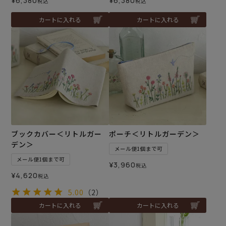
¥
6,380
¥
6,380
税込
税込
カートに入れる
カートに入れる
ブックカバー＜リトルガー
ポーチ＜リトルガーデン＞
デン＞
メール便1個まで可
メール便1個まで可
¥
3,960
税込
¥
4,620
税込
5.00
（2）
カートに入れる
カートに入れる