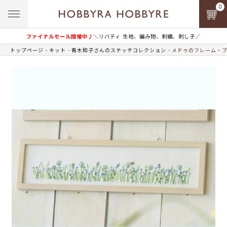
0
ファイナルセール開催中♪
＼リバティ 生地、編み物、刺繍、刺し子／
トップページ
キット
青木和子さんのステッチコレクション
メドゥのフレーム・ブ