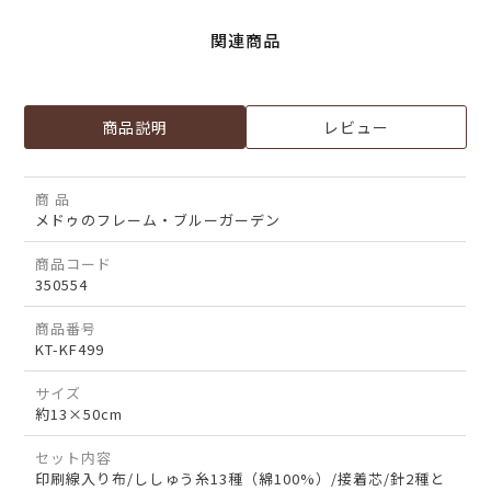
関連商品
商品説明
レビュー
商 品
メドゥのフレーム・ブルーガーデン
商品コード
350554
商品番号
KT-KF499
サイズ
約13×50cm
セット内容
印刷線入り布/ししゅう糸13種（綿100%）/接着芯/針2種と