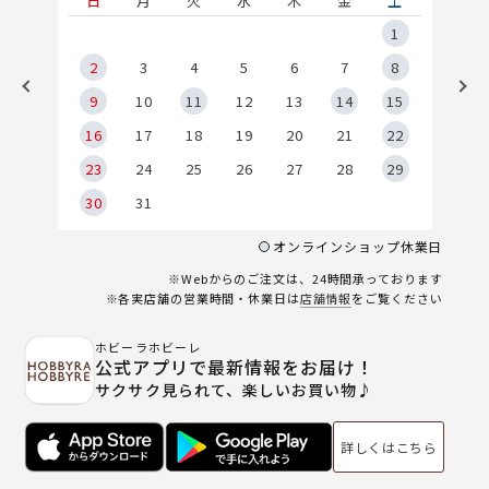
土
日
月
火
水
木
金
土
5
1
2
2
3
4
5
6
7
8
9
9
10
11
12
13
14
15
6
16
17
18
19
20
21
22
23
24
25
26
27
28
29
30
31
オンラインショップ休業日
※Webからのご注文は、24時間承っております
※各実店舗の営業時間・休業日は
店舗情報
をご覧ください
ホビーラホビーレ
公式アプリで最新情報をお届け！
サクサク見られて、楽しいお買い物♪
詳しくはこちら