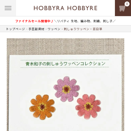
0
ファイナルセール開催中♪
＼リバティ 生地、編み物、刺繍、刺し子／
トップページ
手芸副資材
ワッペン
刺しゅうワッペン・百日草