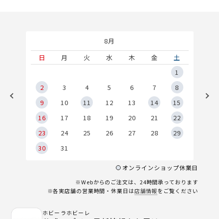
8月
土
日
月
火
水
木
金
土
5
1
2
2
3
4
5
6
7
8
9
9
10
11
12
13
14
15
6
16
17
18
19
20
21
22
23
24
25
26
27
28
29
30
31
オンラインショップ休業日
※Webからのご注文は、24時間承っております
※各実店舗の営業時間・休業日は
店舗情報
をご覧ください
ホビーラホビーレ