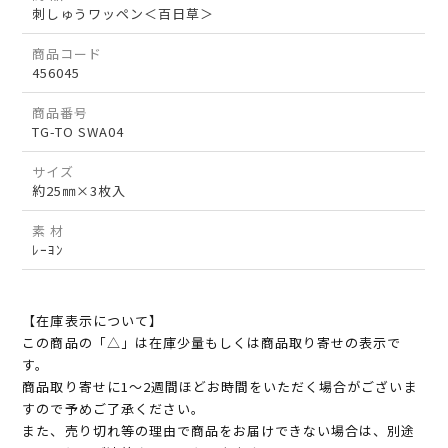
刺しゅうワッペン＜百日草＞
商品コード
456045
商品番号
TG-TO SWA04
サイズ
約25㎜×3枚入
素 材
ﾚｰﾖﾝ
【在庫表示について】
この商品の「△」は在庫少量もしくは商品取り寄せの表示で
す。
商品取り寄せに1～2週間ほどお時間をいただく場合がございま
すので予めご了承ください。
また、売り切れ等の理由で商品をお届けできない場合は、別途