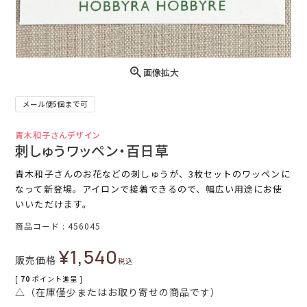
画像拡大
メール便5個まで可
青木和子さんデザイン
刺しゅうワッペン・百日草
青木和子さんのお花などの刺しゅうが、3枚セットのワッペンに
なって新登場。アイロンで接着できるので、幅広い用途にお使
いいただけます。
商品コード
456045
¥
1,540
販売価格
税込
[
70
ポイント進呈 ]
△（在庫僅少またはお取り寄せの商品です）