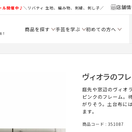
店舗情
ール開催中♪
＼リバティ 生地、編み物、刺繍、刺し子／
商品を探す
手芸を学ぶ
初めての方へ
料！
ヴィオラのフレ
庭先や窓辺のヴィオ
ピンクのフレーム。
がりそう。土台布に
ます。
商品コード
351087