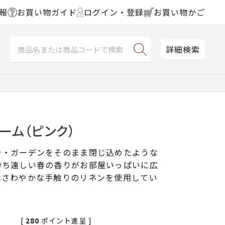
報
お買い物ガイド
ログイン・登録
お買い物かご
詳細検索
ーム（ピンク）
ラ・ガーデンをそのまま閉じ込めたような
待ち遠しい春の香りがお部屋いっぱいに広
はさわやかな手触りのリネンを使用してい
[
280
ポイント進呈 ]