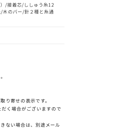
）/接着芯/ししゅう糸12
紙/木のバー/針２種と糸通
い。
品取り寄せの表示です。
ただく場合がございますので
できない場合は、別途メール