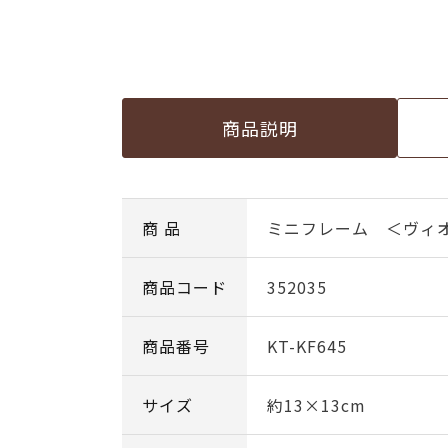
商品説明
商 品
ミニフレーム ＜ヴィ
商品コード
352035
商品番号
KT-KF645
サイズ
約13×13cm