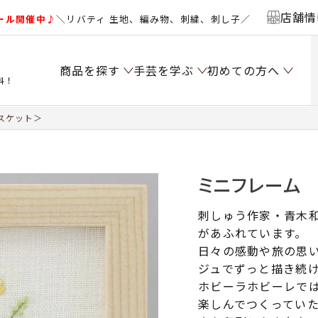
店舗情
ール開催中♪
＼リバティ 生地、編み物、刺繍、刺し子／
商品を探す
手芸を学ぶ
初めての方へ
料！
スケット＞
ミニフレーム
刺しゅう作家・青木
があふれています。
日々の感動や旅の思
ジュでずっと描き続
ホビーラホビーレで
楽しんでつくってい