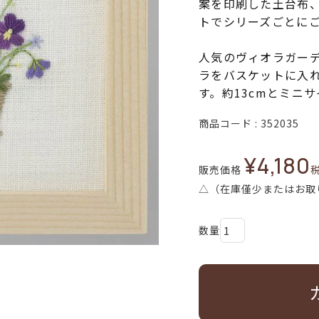
案を印刷した土台布
トでシリーズごとに
人気のヴィオラガー
ラをバスケットに入
す。約13cmとミニ
商品コード
352035
¥
4,180
販売価格
△（在庫僅少またはお取